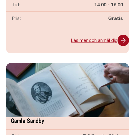
Pågår mellan
och
Tid:
14.00
-
16.00
Pris:
Gratis
Läs mer och anmäl dig
Gamla Sandby