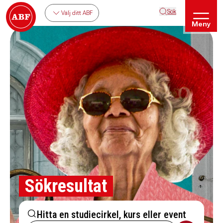
Sök
Välj ditt ABF
Meny
Sökresultat
Hitta en studiecirkel, kurs eller event