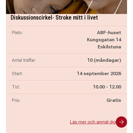
Diskussionscirkel- Stroke mitt i livet
Plats:
ABF-huset
Kungsgatan 14
Eskilstuna
Antal träffar:
10 (måndagar)
Start:
14 september 2026
Pågår mellan
och
Tid:
10.00
-
12.00
Pris:
Gratis
Läs mer och anmäl dig