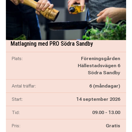
Matlagning med PRO Södra Sandby
Plats:
Föreningsgården
Hällestadsvägen 6
Södra Sandby
Antal träffar:
6 (måndagar)
Start:
14 september 2026
Pågår mellan
och
Tid:
09.00
-
13.00
Pris:
Gratis