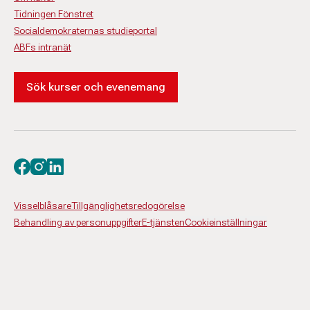
Tidningen Fönstret
Socialdemokraternas studieportal
ABFs intranät
Sök kurser och evenemang
Besök oss på facebook
Besök oss på instagram
Besök oss på linkedin
Visselblåsare
Tillgänglighetsredogörelse
Behandling av personuppgifter
E-tjänsten
Cookieinställningar