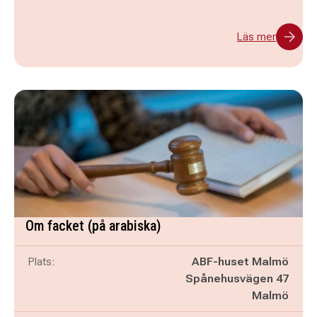
Läs mer
Om facket (på arabiska)
Plats:
ABF-huset Malmö
Spånehusvägen 47
Malmö