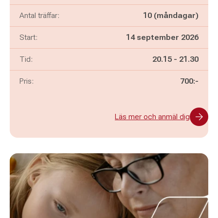
Antal träffar:
10 (måndagar)
Start:
14 september 2026
Pågår mellan
och
Tid:
20.15
-
21.30
Pris:
700:-
Läs mer och anmäl dig