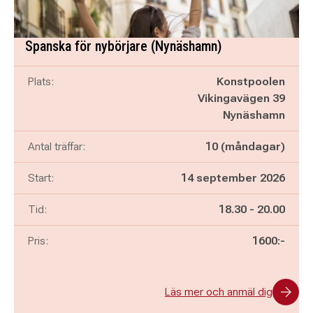
Spanska för nybörjare (Nynäshamn)
Plats:
Konstpoolen
Vikingavägen 39
Nynäshamn
Antal träffar:
10 (måndagar)
Start:
14 september 2026
Pågår mellan
och
Tid:
18.30
-
20.00
Pris:
1600:-
Läs mer och anmäl dig