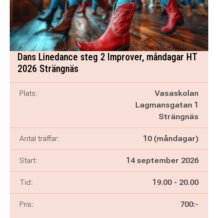
Dans Linedance steg 2 Improver, måndagar HT
2026 Strängnäs
Plats:
Vasaskolan
Lagmansgatan 1
Strängnäs
Antal träffar:
10 (måndagar)
Start:
14 september 2026
Pågår mellan
och
Tid:
19.00
-
20.00
Pris:
700:-