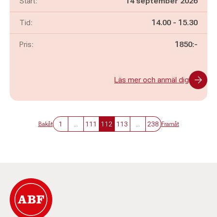
Start:
14 september 2026
Pågår mellan
och
Tid:
14.00
-
15.30
Pris:
1850:-
Läs mer och anmäl dig
1
...
111
112
113
...
238
Bakåt
Framåt