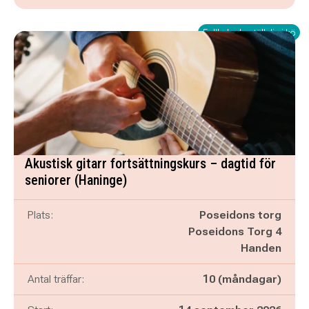
Fullbokad - ställ dig i kö
Akustisk gitarr fortsättningskurs – dagtid för
seniorer (Haninge)
Plats:
Poseidons torg
Poseidons Torg 4
Handen
Antal träffar:
10 (måndagar)