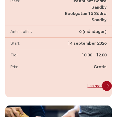
Plats:
Träffpunkt Södra
Sandby
Backgatan 15 Södra
Sandby
Antal träffar:
6 (måndagar)
Start:
14 september 2026
Pågår mellan
och
Tid:
10.00
-
12.00
Pris:
Gratis
Läs mer