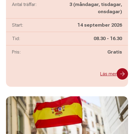
Antal träffar:
3 (måndagar, tisdagar,
onsdagar)
Start:
14 september 2026
Pågår mellan
och
Tid:
08.30
-
16.30
Pris:
Gratis
Läs mer