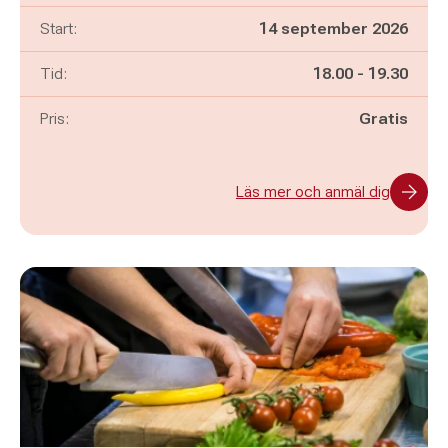
Start:
14 september 2026
Pågår mellan
och
Tid:
18.00
-
19.30
Pris:
Gratis
Läs mer och anmäl dig