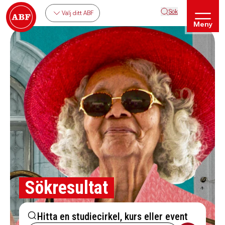
Sök
Välj ditt ABF
Meny
Sökresultat
Hitta en studiecirkel, kurs eller event