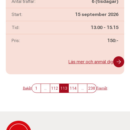
Antal träffar:
6 (tisdagar)
Start:
15 september 2026
Pågår mellan
och
Tid:
13.00
-
15.15
Pris:
150:-
Läs mer och anmäl dig
1
...
112
113
114
...
238
Bakåt
Framåt