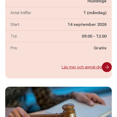
Huddinge
Antal träffar:
1 (måndag)
Start:
14 september 2026
Pågår mellan
och
Tid:
09.00
-
12.00
Pris:
Gratis
Läs mer och anmäl dig