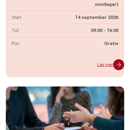
onsdagar)
Start:
14 september 2026
Pågår mellan
och
Tid:
09.00
-
16.00
Pris:
Gratis
Läs mer