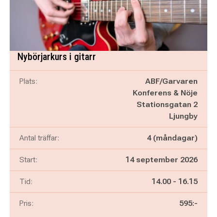
Nybörjarkurs i gitarr
Plats:
ABF/Garvaren
Konferens & Nöje
Stationsgatan 2
Ljungby
Antal träffar:
4 (måndagar)
Start:
14 september 2026
Pågår mellan
och
Tid:
14.00
-
16.15
Pris:
595:-