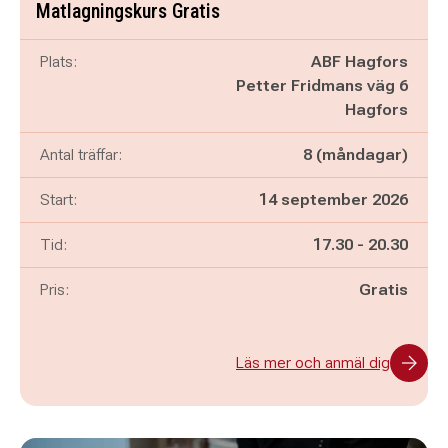
Matlagningskurs Gratis
Plats:
ABF Hagfors
Petter Fridmans väg 6
Hagfors
Antal träffar:
8 (måndagar)
Start:
14 september 2026
Pågår mellan
och
Tid:
17.30
-
20.30
Pris:
Gratis
Läs mer och anmäl dig