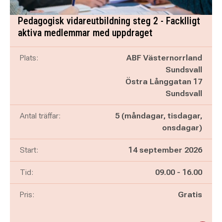
Pedagogisk vidareutbildning steg 2 - Facklligt
aktiva medlemmar med uppdraget
Plats:
ABF Västernorrland
Sundsvall
Östra Långgatan 17
Sundsvall
Antal träffar:
5 (måndagar, tisdagar,
onsdagar)
Start:
14 september 2026
Pågår mellan
och
Tid:
09.00
-
16.00
Pris:
Gratis