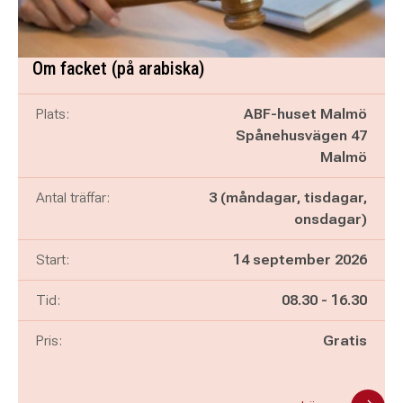
Om facket (på arabiska)
Plats:
ABF-huset Malmö
Spånehusvägen 47
Malmö
Antal träffar:
3 (måndagar, tisdagar,
onsdagar)
Start:
14 september 2026
Pågår mellan
och
Tid:
08.30
-
16.30
Pris:
Gratis