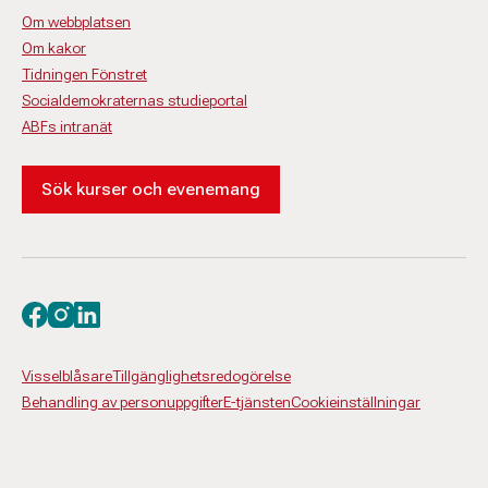
Om webbplatsen
Om kakor
Tidningen Fönstret
Socialdemokraternas studieportal
ABFs intranät
Sök kurser och evenemang
Besök oss på facebook
Besök oss på instagram
Besök oss på linkedin
Visselblåsare
Tillgänglighetsredogörelse
Behandling av personuppgifter
E-tjänsten
Cookieinställningar