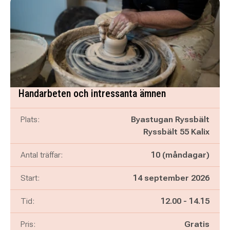
Handarbeten och intressanta ämnen
Plats:
Byastugan Ryssbält
Ryssbält 55 Kalix
Antal träffar:
10 (måndagar)
Start:
14 september 2026
Pågår mellan
och
Tid:
12.00
-
14.15
Pris:
Gratis