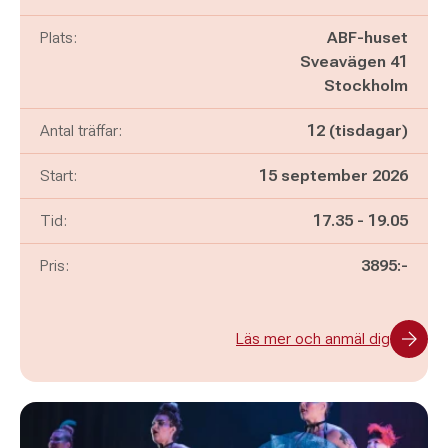
Plats:
ABF-huset
Sveavägen 41
Stockholm
Antal träffar:
12 (tisdagar)
Start:
15 september 2026
Pågår mellan
och
Tid:
17.35
-
19.05
Pris:
3895:-
Läs mer och anmäl dig