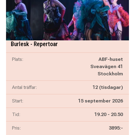
Burlesk - Repertoar
Plats:
ABF-huset
Sveavägen 41
Stockholm
Antal träffar:
12 (tisdagar)
Start:
15 september 2026
Pågår mellan
och
Tid:
19.20
-
20.50
Pris:
3895:-