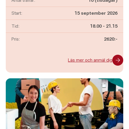
Antal träffar:
10 (tisdagar)
Start:
15 september 2026
Pågår mellan
och
Tid:
18.00
-
21.15
Pris:
2620:-
Läs mer och anmäl dig