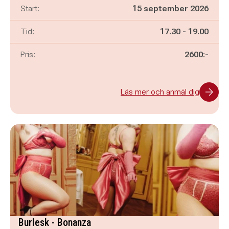
Start:
15 september 2026
Pågår mellan
och
Tid:
17.30
-
19.00
Pris:
2600:-
Läs mer och anmäl dig
Burlesk - Bonanza