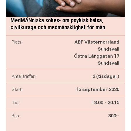
MedMÄNniska sökes- om psykisk hälsa,
civilkurage och medmänsklighet för män
Plats:
ABF Västernorrland
Sundsvall
Östra Långgatan 17
Sundsvall
Antal träffar:
6 (tisdagar)
Start:
15 september 2026
Pågår mellan
och
Tid:
18.00
-
20.15
Pris:
300:-