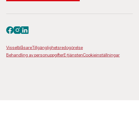
Besök oss på facebook
Besök oss på instagram
Besök oss på linkedin
Visselblåsare
Tillgänglighetsredogörelse
Behandling av personuppgifter
E-tjänsten
Cookieinställningar