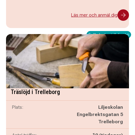
Läs mer och anmäl dig
Fullbokad - ställ dig i kö
Träslöjd i Trelleborg
Plats:
Liljeskolan
Engelbrektsgatan 5
Trelleborg