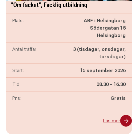
"Om facket", Facklig utbildning
Plats:
ABF i Helsingborg
Södergatan 15
Helsingborg
Antal träffar:
3 (tisdagar, onsdagar,
torsdagar)
Start:
15 september 2026
Pågår mellan
och
Tid:
08.30
-
16.30
Pris:
Gratis
Läs mer