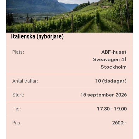
Italienska (nybörjare)
Plats:
ABF-huset
Sveavägen 41
Stockholm
Antal träffar:
10 (tisdagar)
Start:
15 september 2026
Pågår mellan
och
Tid:
17.30
-
19.00
Pris:
2600:-