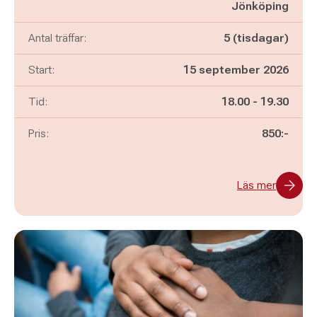
Jönköping
Antal träffar:
5 (tisdagar)
Start:
15 september 2026
Pågår mellan
och
Tid:
18.00
-
19.30
Pris:
850:-
Läs mer