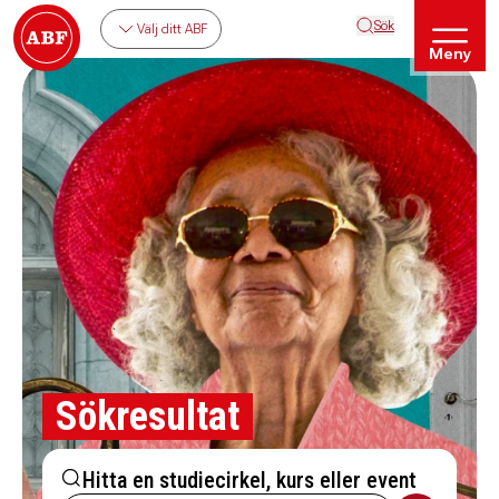
Sök
Välj ditt ABF
Meny
Sökresultat
Hitta en studiecirkel, kurs eller event