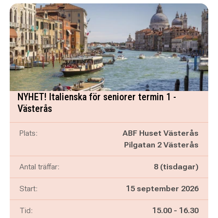
NYHET! Italienska för seniorer termin 1 -
Västerås
Plats:
ABF Huset Västerås
Pilgatan 2 Västerås
Antal träffar:
8 (tisdagar)
Start:
15 september 2026
Pågår mellan
och
Tid:
15.00
-
16.30