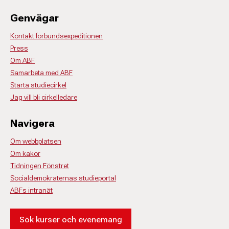
Genvägar
Kontakt förbundsexpeditionen
Press
Om ABF
Samarbeta med ABF
Starta studiecirkel
Jag vill bli cirkelledare
Navigera
Om webbplatsen
Om kakor
Tidningen Fönstret
Socialdemokraternas studieportal
ABFs intranät
Sök kurser och evenemang