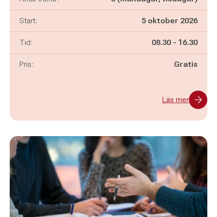
Start:
5 oktober 2026
Pågår mellan
och
Tid:
08.30
-
16.30
Pris:
Gratis
Läs mer