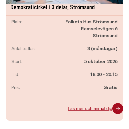
Demokraticirkel i 3 delar, Strömsund
Plats:
Folkets Hus Strömsund
Ramselevägen 6
Strömsund
Antal träffar:
3 (måndagar)
Start:
5 oktober 2026
Pågår mellan
och
Tid:
18.00
-
20.15
Pris:
Gratis
Läs mer och anmäl dig