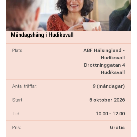
Måndagshäng i Hudiksvall
Plats:
ABF Hälsingland -
Hudiksvall
Drottninggatan 4
Hudiksvall
Antal träffar:
9 (måndagar)
Start:
5 oktober 2026
Pågår mellan
och
Tid:
10.00
-
12.00
Pris:
Gratis