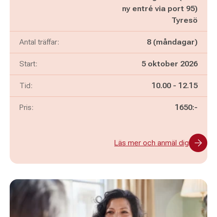
ny entré via port 95)
Tyresö
Antal träffar:
8 (måndagar)
Start:
5 oktober 2026
Pågår mellan
och
Tid:
10.00
-
12.15
Pris:
1650:-
Läs mer och anmäl dig