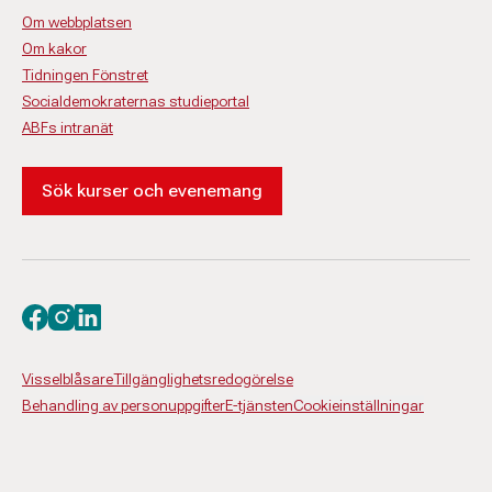
Om webbplatsen
Om kakor
Tidningen Fönstret
Socialdemokraternas studieportal
ABFs intranät
Sök kurser och evenemang
Besök oss på facebook
Besök oss på instagram
Besök oss på linkedin
Visselblåsare
Tillgänglighetsredogörelse
Behandling av personuppgifter
E-tjänsten
Cookieinställningar