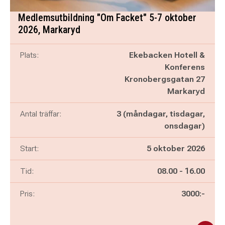
Medlemsutbildning "Om Facket" 5-7 oktober
2026, Markaryd
Plats:
Ekebacken Hotell &
Konferens
Kronobergsgatan 27
Markaryd
Antal träffar:
3 (måndagar, tisdagar,
onsdagar)
Start:
5 oktober 2026
Pågår mellan
och
Tid:
08.00
-
16.00
Pris:
3000:-