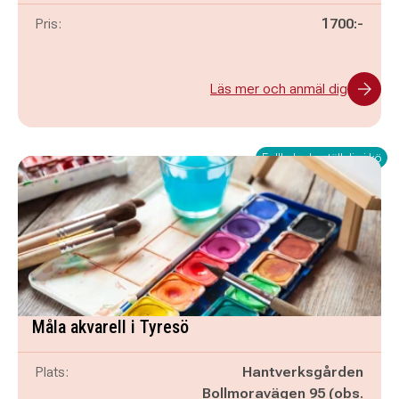
Pris:
1700:-
Läs mer och anmäl dig
Fullbokad - ställ dig i kö
Måla akvarell i Tyresö
Plats:
Hantverksgården
Bollmoravägen 95 (obs.