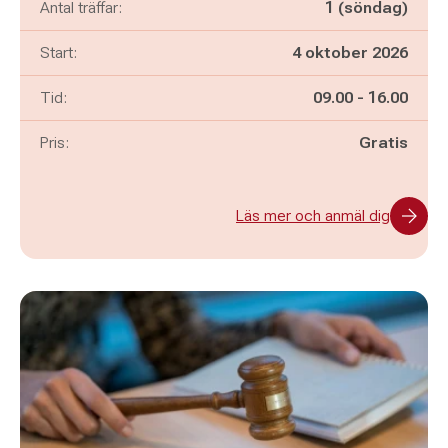
Antal träffar:
1 (söndag)
Start:
4 oktober 2026
Pågår mellan
och
Tid:
09.00
-
16.00
Pris:
Gratis
Läs mer och anmäl dig