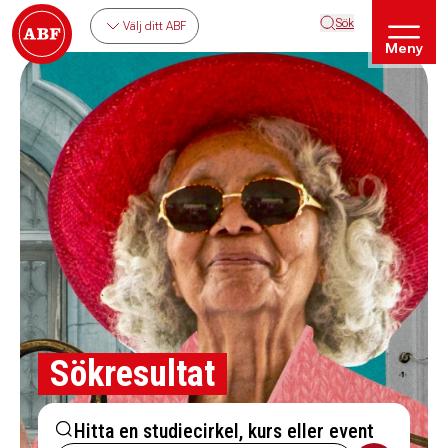
Sök
Välj ditt ABF
Meny
Sökresultat
Hitta en studiecirkel, kurs eller event