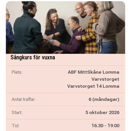
Sångkurs för vuxna
Plats:
ABF MittSkåne Lomma
Varvstorget
Varvstorget 14 Lomma
Antal träffar:
6 (måndagar)
Start:
5 oktober 2026
Pågår mellan
och
Tid:
16.30
-
19.00