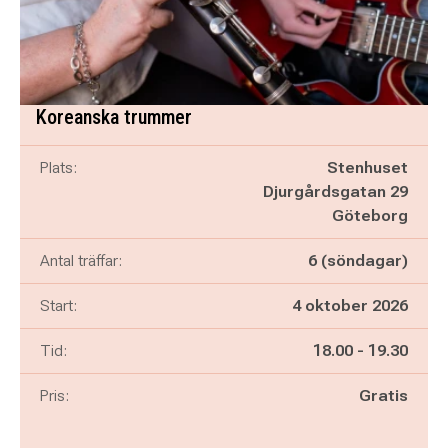
Koreanska trummer
Plats:
Stenhuset
Djurgårdsgatan 29
Göteborg
Antal träffar:
6 (söndagar)
Start:
4 oktober 2026
Pågår mellan
och
Tid:
18.00
-
19.30
Pris:
Gratis