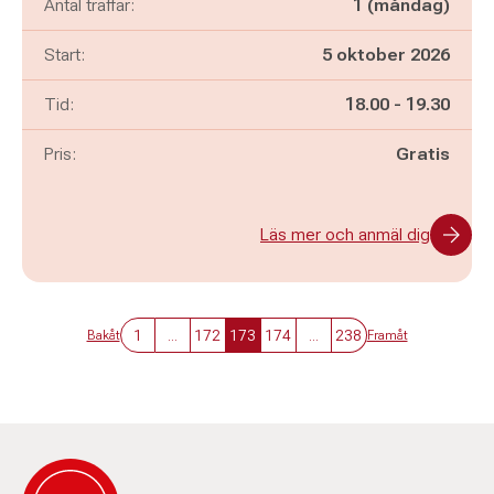
Antal träffar:
1 (måndag)
Start:
5 oktober 2026
Pågår mellan
och
Tid:
18.00
-
19.30
Pris:
Gratis
Läs mer och anmäl dig
1
...
172
173
174
...
238
Bakåt
Framåt