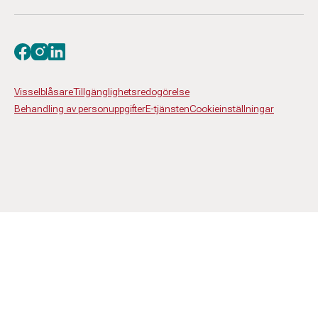
Besök oss på facebook
Besök oss på instagram
Besök oss på linkedin
Visselblåsare
Tillgänglighetsredogörelse
Behandling av personuppgifter
E-tjänsten
Cookieinställningar