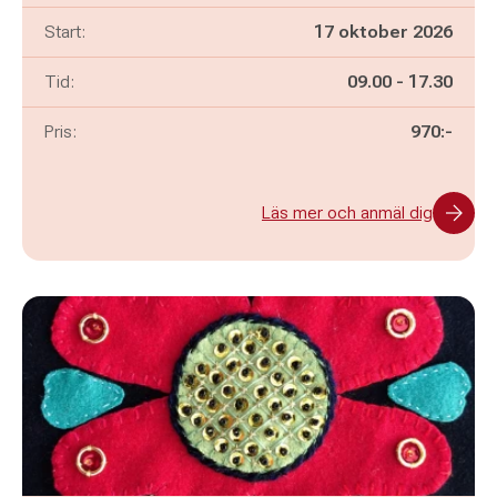
Start:
17 oktober 2026
Pågår mellan
och
Tid:
09.00
-
17.30
Pris:
970:-
Läs mer och anmäl dig