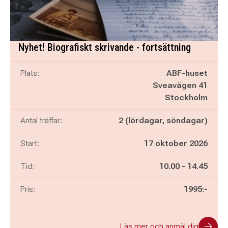
Nyhet! Biografiskt skrivande - fortsättning
Plats:
ABF-huset
Sveavägen 41
Stockholm
Antal träffar:
2 (lördagar, söndagar)
Start:
17 oktober 2026
Pågår mellan
och
Tid:
10.00
-
14.45
Pris:
1995:-
Läs mer och anmäl dig