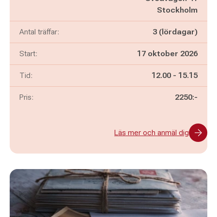
Stockholm
Antal träffar:
3 (lördagar)
Start:
17 oktober 2026
Pågår mellan
och
Tid:
12.00
-
15.15
Pris:
2250:-
Läs mer och anmäl dig