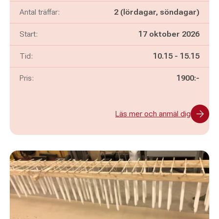
Antal träffar:
2 (lördagar, söndagar)
Start:
17 oktober 2026
Pågår mellan
och
Tid:
10.15
-
15.15
Pris:
1900:-
Läs mer och anmäl dig