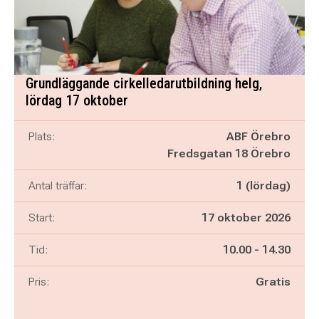
Grundläggande cirkelledarutbildning helg,
lördag 17 oktober
Plats:
ABF Örebro
Fredsgatan 18 Örebro
Antal träffar:
1 (lördag)
Start:
17 oktober 2026
Pågår mellan
och
Tid:
10.00
-
14.30
Pris:
Gratis