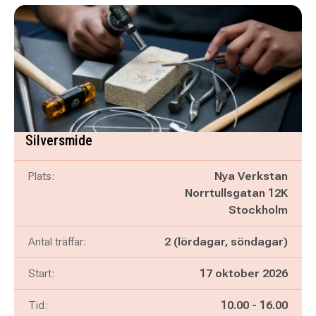
Silversmide
Plats:
Nya Verkstan
Norrtullsgatan 12K
Stockholm
Antal träffar:
2 (lördagar, söndagar)
Start:
17 oktober 2026
Pågår mellan
och
Tid:
10.00
-
16.00