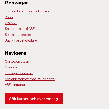
Genvägar
Kontakt förbundsexpeditionen
Press
Om ABF
Samarbeta med ABF
Starta studiecirkel
Jag vill bli cirkelledare
Navigera
Om webbplatsen
Om kakor
Tidningen Fönstret
Socialdemokraternas studieportal
ABFs intranät
Sök kurser och evenemang