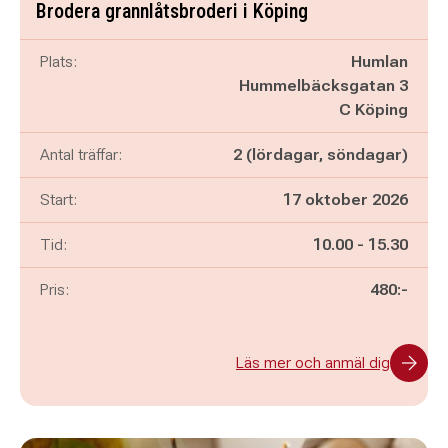
Brodera grannlåtsbroderi i Köping
Plats:
Humlan
Hummelbäcksgatan 3
C Köping
Antal träffar:
2 (lördagar, söndagar)
Start:
17 oktober 2026
Pågår mellan
och
Tid:
10.00
-
15.30
Pris:
480:-
Läs mer och anmäl dig