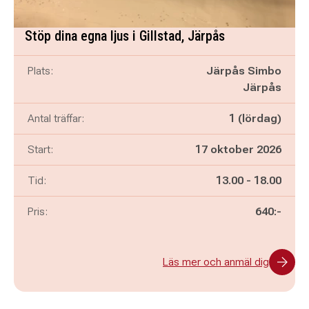
Stöp dina egna ljus i Gillstad, Järpås
Plats:
Järpås Simbo
Järpås
Antal träffar:
1 (lördag)
Start:
17 oktober 2026
Pågår mellan
och
Tid:
13.00
-
18.00
Pris:
640:-
Läs mer och anmäl dig