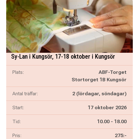
Sy-Lan i Kungsör, 17-18 oktober i Kungsör
Plats:
ABF-Torget
Stortorget 1B Kungsör
Antal träffar:
2 (lördagar, söndagar)
Start:
17 oktober 2026
Pågår mellan
och
Tid:
10.00
-
18.00
Pris:
275:-