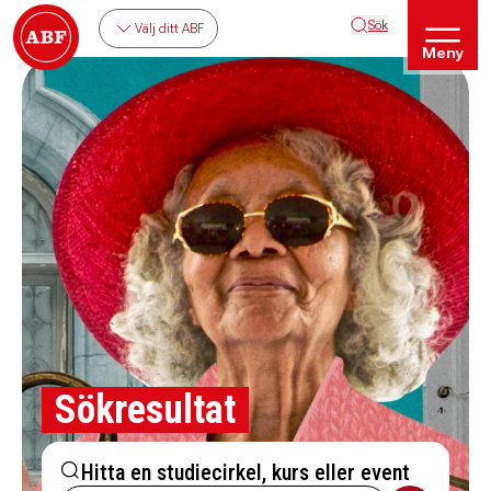
Sök
Välj ditt ABF
Meny
Sökresultat
Hitta en studiecirkel, kurs eller event