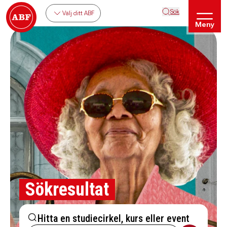
Sök
Välj ditt ABF
Meny
Sökresultat
Hitta en studiecirkel, kurs eller event