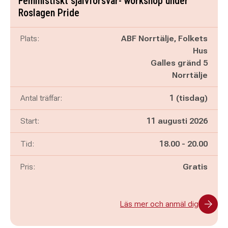
Feministiskt självförsvar- workshop under
Roslagen Pride
Plats:
ABF Norrtälje, Folkets
Hus
Galles gränd 5
Norrtälje
Antal träffar:
1 (tisdag)
Start:
11 augusti 2026
Pågår mellan
och
Tid:
18.00
-
20.00
Pris:
Gratis
Läs mer och anmäl dig