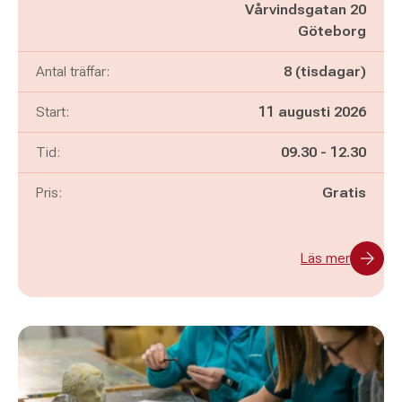
Vårvindsgatan 20
Göteborg
Antal träffar:
8 (tisdagar)
Start:
11 augusti 2026
Pågår mellan
och
Tid:
09.30
-
12.30
Pris:
Gratis
Läs mer