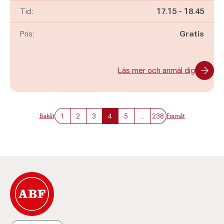
Pågår mellan
och
Tid:
17.15
-
18.45
Pris:
Gratis
Läs mer och anmäl dig
1
2
3
4
5
...
238
Bakåt
Framåt