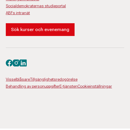
Socialdemokraternas studieportal
ABFs intranät
Sök kurser och evenemang
Besök oss på facebook
Besök oss på instagram
Besök oss på linkedin
Visselblåsare
Tillgänglighetsredogörelse
Behandling av personuppgifter
E-tjänsten
Cookieinställningar