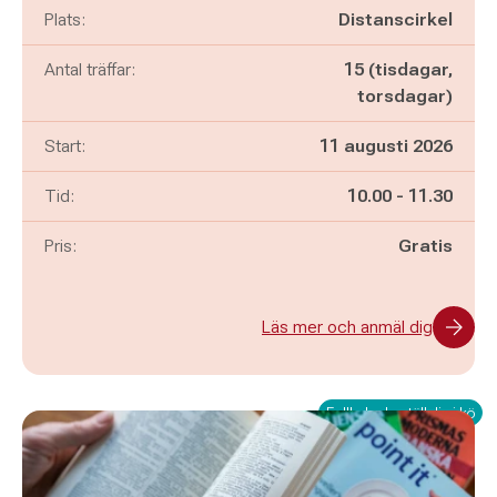
Plats:
Distanscirkel
Antal träffar:
15 (tisdagar,
torsdagar)
Start:
11 augusti 2026
Pågår mellan
och
Tid:
10.00
-
11.30
Pris:
Gratis
Läs mer och anmäl dig
Fullbokad - ställ dig i kö