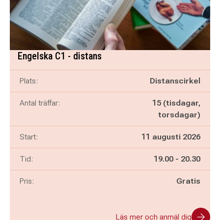
Engelska C1 - distans
Plats:
Distanscirkel
Antal träffar:
15 (tisdagar,
torsdagar)
Start:
11 augusti 2026
Pågår mellan
och
Tid:
19.00
-
20.30
Pris:
Gratis
Läs mer och anmäl dig