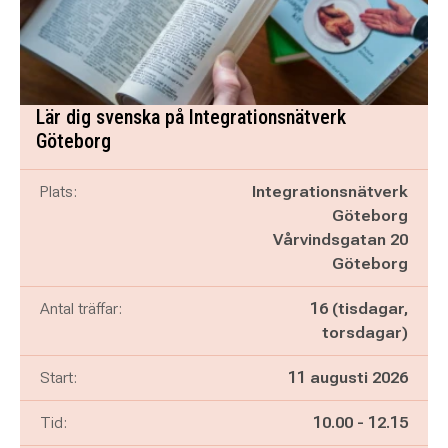
Lär dig svenska på Integrationsnätverk
Göteborg
Plats:
Integrationsnätverk
Göteborg
Vårvindsgatan 20
Göteborg
Antal träffar:
16 (tisdagar,
torsdagar)
Start:
11 augusti 2026
Pågår mellan
och
Tid:
10.00
-
12.15