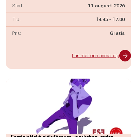
Start:
11 augusti 2026
Pågår mellan
och
Tid:
14.45
-
17.00
Pris:
Gratis
Läs mer och anmäl dig