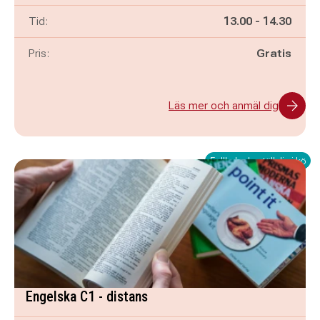
Pågår mellan
och
Tid:
13.00
-
14.30
Pris:
Gratis
Läs mer och anmäl dig
Fullbokad - ställ dig i kö
Engelska C1 - distans