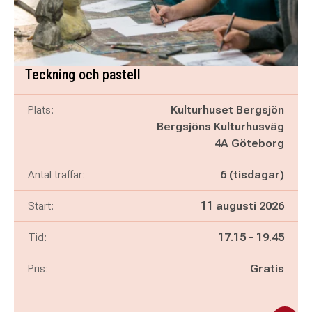
Teckning och pastell
Plats:
Kulturhuset Bergsjön
Bergsjöns Kulturhusväg
4A Göteborg
Antal träffar:
6 (tisdagar)
Start:
11 augusti 2026
Pågår mellan
och
Tid:
17.15
-
19.45
Pris:
Gratis