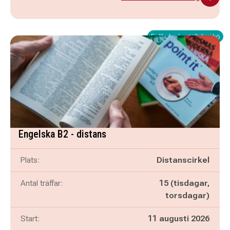
Fullbokad - ställ dig i kö
Engelska B2 - distans
Plats:
Distanscirkel
Antal träffar:
15 (tisdagar,
torsdagar)
Start:
11 augusti 2026