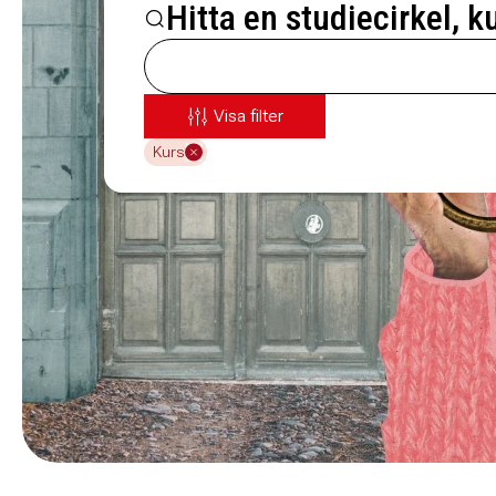
Hitta en studiecirkel, k
Visa filter
Kurs