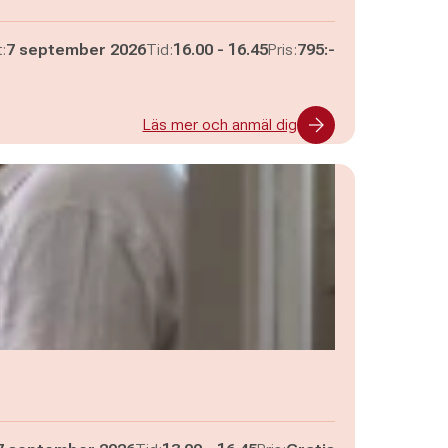
Pågår mellan
och
:
7 september 2026
Tid:
16.00
-
16.45
Pris:
795:-
Läs mer och anmäl dig