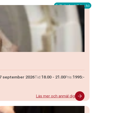
Fullbokad - ställ dig i kö
Pågår mellan
och
7 september 2026
Tid:
18.00
-
21.00
Pris:
1995:-
Läs mer och anmäl dig