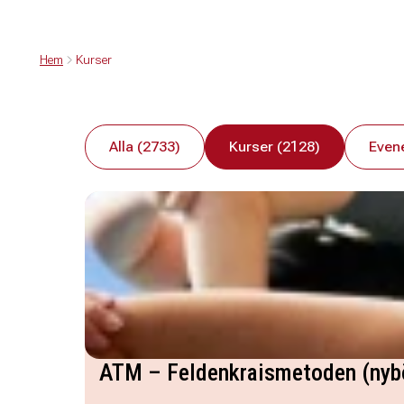
Hem
Kurser
Alla (2733)
Kurser (2128)
Even
ATM – Feldenkraismetoden (nybö