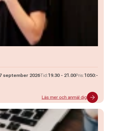
Pågår mellan
och
7 september 2026
Tid:
19.30
-
21.00
Pris:
1050:-
Läs mer och anmäl dig