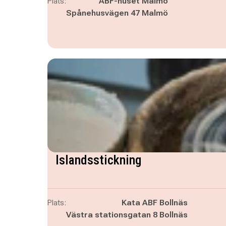
Plats:
ABF-huset Malmö
Spånehusvägen 47 Malmö
Islandsstickning
Plats:
Kata ABF Bollnäs
Västra stationsgatan 8 Bollnäs