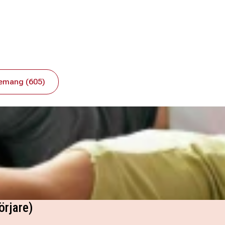
emang (605)
rjare)