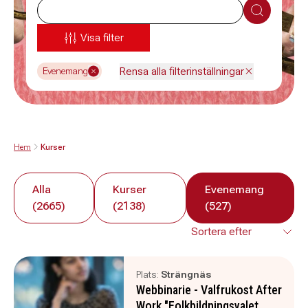
Sök
Visa filter
Rensa alla filterinställningar
Evenemang
Hem
Kurser
Alla
Kurser
Evenemang
(2665)
(2138)
(527)
Plats:
Strängnäs
Webbinarie - Valfrukost After
Work "Folkbildningsvalet