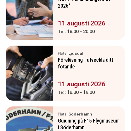
2026"
Evenemanget är :
11 augusti 2026
Pågår mellan
och
Tid:
18.00
-
20.00
Plats:
Ljusdal
Föreläsning - utveckla ditt
fotande
Evenemanget är :
11 augusti 2026
Pågår mellan
och
Tid:
18.30
-
19.00
Plats:
Söderhamn
Guidning på F15 Flygmuseum
i Söderhamn