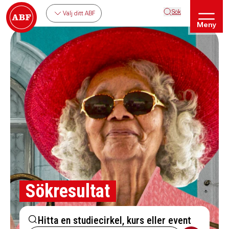
Sök
Välj ditt ABF
Meny
Sökresultat
Hitta en studiecirkel, kurs eller event