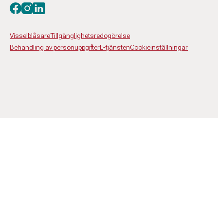
Besök oss på facebook
Besök oss på instagram
Besök oss på linkedin
Visselblåsare
Tillgänglighetsredogörelse
Behandling av personuppgifter
E-tjänsten
Cookieinställningar