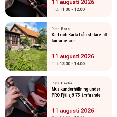
Evenemanget är :
11 augusti 2026
Pågår mellan
och
Tid:
11.00
-
12.00
Plats:
Bara
Karl och Karla från statare till
lantarbetare
Evenemanget är :
11 augusti 2026
Pågår mellan
och
Tid:
13.00
-
14.00
Plats:
Backe
Musikunderhållning under
PRO Fjällsjö 75-årsfirande
Evenemanget är :
11 augusti 2026