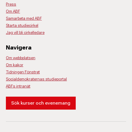
Press
Om ABF
Samarbeta med ABF
Starta studiecirkel
Jag vill bli cirkelledare
Navigera
Om webbplatsen
Om kakor
Tidningen Fönstret
Socialdemokraternas studieportal
ABFs intranät
Sök kurser och evenemang