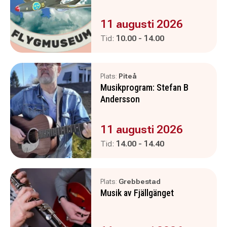
Evenemanget är :
11 augusti 2026
Pågår mellan
och
Tid:
10.00
-
14.00
Plats:
Piteå
Musikprogram: Stefan B
Andersson
Evenemanget är :
11 augusti 2026
Pågår mellan
och
Tid:
14.00
-
14.40
Plats:
Grebbestad
Musik av Fjällgänget