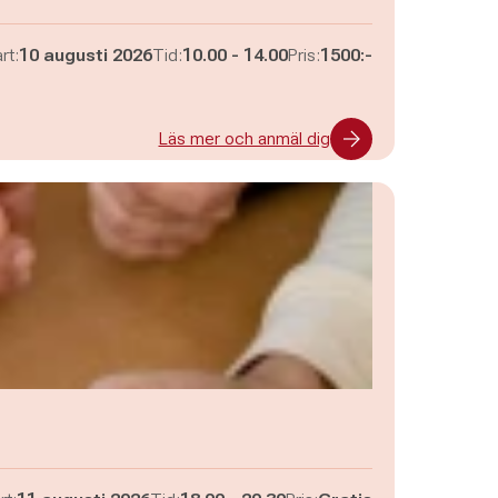
Pågår mellan
och
rt:
10 augusti 2026
Tid:
10.00
-
14.00
Pris:
1500:-
Läs mer och anmäl dig