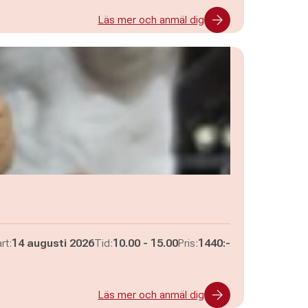
Läs mer och anmäl dig
Pågår mellan
och
rt:
14 augusti 2026
Tid:
10.00
-
15.00
Pris:
1440:-
Läs mer och anmäl dig