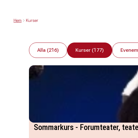
Hem
Kurser
Alla (216)
Kurser (177)
Evenem
Sommarkurs - Forumteater, teate