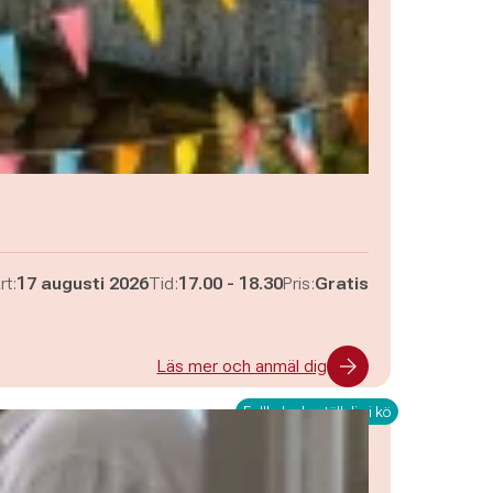
Pågår mellan
och
rt:
17 augusti 2026
Tid:
17.00
-
18.30
Pris:
Gratis
Läs mer och anmäl dig
Fullbokad - ställ dig i kö