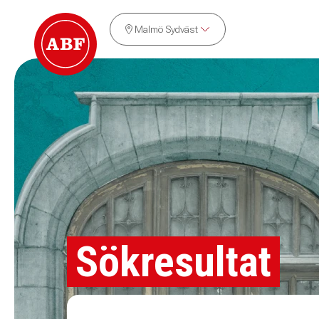
Malmö Sydväst
Sökresultat