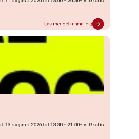
Pågår mellan
och
rt:
11 augusti 2026
Tid:
18.00
-
20.30
Pris:
Gratis
Läs mer och anmäl dig
Pågår mellan
och
rt:
13 augusti 2026
Tid:
18.30
-
21.00
Pris:
Gratis