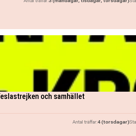
Antal träffar:
3 (måndagar, tisdagar, torsdagar)
Sta
Teslastrejken och samhället
Antal träffar:
4 (torsdagar)
Sta