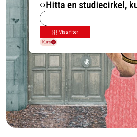
Hitta en studiecirkel, k
Visa filter
Kurs