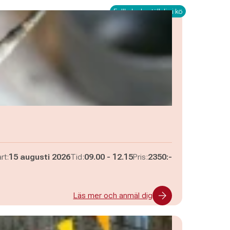
Fullbokad - ställ dig i kö
Pågår mellan
och
rt:
15 augusti 2026
Tid:
09.00
-
12.15
Pris:
2350:-
Läs mer och anmäl dig