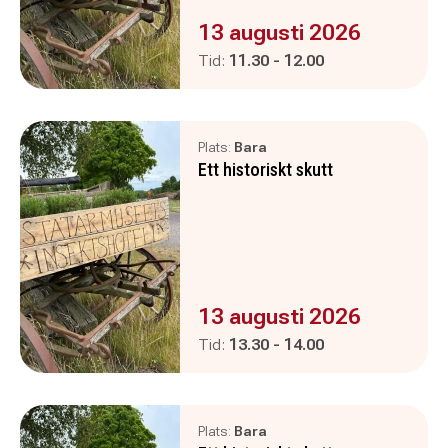
Evenemanget är :
13 augusti 2026
Pågår mellan
och
Tid:
11.30
-
12.00
Plats:
Bara
Ett historiskt skutt
Evenemanget är :
13 augusti 2026
Pågår mellan
och
Tid:
13.30
-
14.00
Plats:
Bara