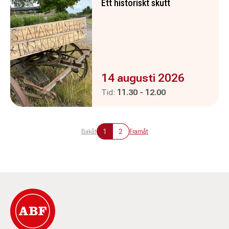
Ett historiskt skutt
Evenemanget är :
14 augusti 2026
Pågår mellan
och
Tid:
11.30
-
12.00
1
2
Bakåt
Framåt