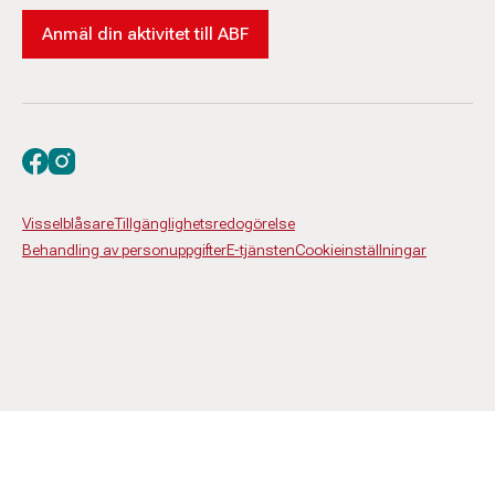
Anmäl din aktivitet till ABF
Besök oss på facebook
Besök oss på instagram
Visselblåsare
Tillgänglighetsredogörelse
Behandling av personuppgifter
E-tjänsten
Cookieinställningar