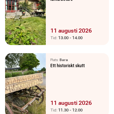
Evenemanget är :
11 augusti 2026
Pågår mellan
och
Tid:
13.00
-
14.00
Plats:
Bara
Ett historiskt skutt
Evenemanget är :
11 augusti 2026
Pågår mellan
och
Tid:
11.30
-
12.00