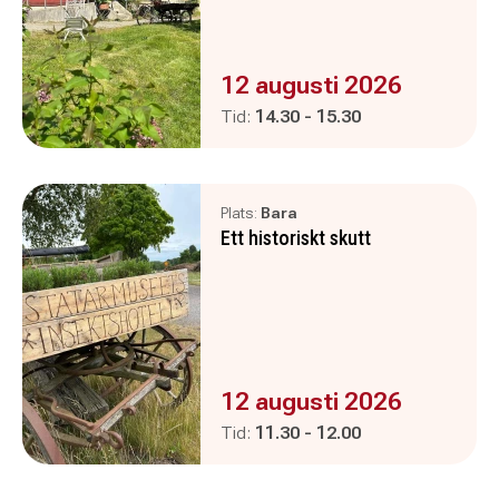
Evenemanget är :
12 augusti 2026
Pågår mellan
och
Tid:
14.30
-
15.30
Plats:
Bara
Ett historiskt skutt
Evenemanget är :
12 augusti 2026
Pågår mellan
och
Tid:
11.30
-
12.00