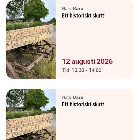
Plats:
Bara
Ett historiskt skutt
Evenemanget är :
12 augusti 2026
Pågår mellan
och
Tid:
13.30
-
14.00
Plats:
Bara
Ett historiskt skutt