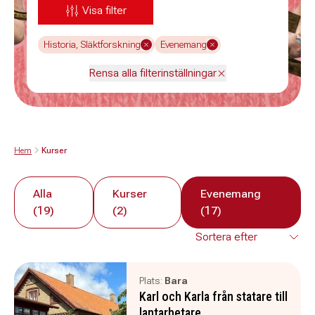
Visa filter
Historia, Släktforskning
Evenemang
Rensa alla filterinställningar
Hem
Kurser
Alla
Kurser
Evenemang
(19)
(2)
(17)
Plats:
Bara
Karl och Karla från statare till
lantarbetare