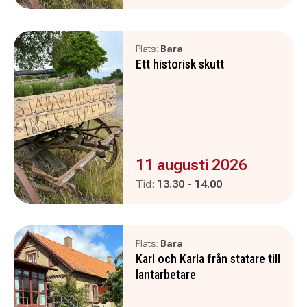
Plats:
Bara
Ett historisk skutt
Evenemanget är :
11 augusti 2026
Pågår mellan
och
Tid:
13.30
-
14.00
Plats:
Bara
Karl och Karla från statare till
lantarbetare