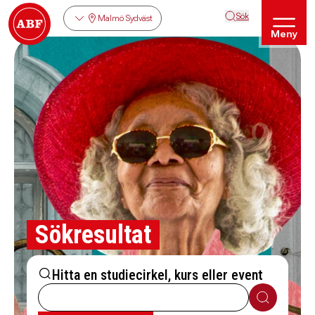
Sök
Malmö Sydväst
Meny
Sökresultat
Hitta en studiecirkel, kurs eller event
Sök