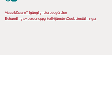
Visselblåsare
Tillgänglighetsredogörelse
Behandling av personuppgifter
E-tjänsten
Cookieinställningar