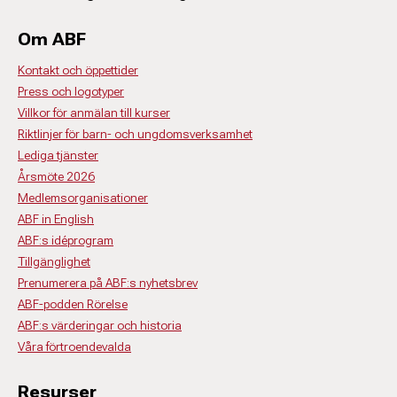
Om ABF
Kontakt och öppettider
Press och logotyper
Villkor för anmälan till kurser
Riktlinjer för barn- och ungdomsverksamhet
Lediga tjänster
Årsmöte 2026
Medlemsorganisationer
ABF in English
ABF:s idéprogram
Tillgänglighet
Prenumerera på ABF:s nyhetsbrev
ABF-podden Rörelse
ABF:s värderingar och historia
Våra förtroendevalda
Resurser