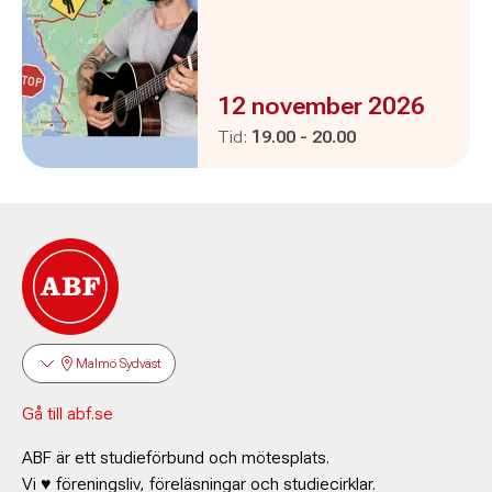
Evenemanget är :
12 november 2026
Pågår mellan
och
Tid:
19.00
-
20.00
Malmö Sydväst
Gå till abf.se
ABF är ett studieförbund och mötesplats.
Vi ♥ föreningsliv, föreläsningar och studiecirklar.