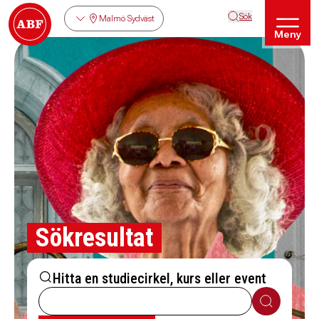
Sök
Malmö Sydväst
Meny
Sökresultat
Hitta en studiecirkel, kurs eller event
Sök