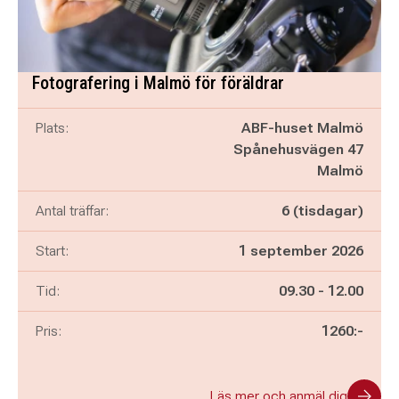
Fotografering i Malmö för föräldrar
Plats:
ABF-huset Malmö
Spånehusvägen 47
Malmö
Antal träffar:
6 (tisdagar)
Start:
1 september 2026
Pågår mellan
och
Tid:
09.30
-
12.00
Pris:
1260:-
Läs mer och anmäl dig