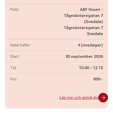
Plats:
ABF Huset -
Tågmästaregatan 7
(Svedala)
Tågmästaregatan 7
Svedala
Antal träffar:
4 (onsdagar)
Start:
30 september 2026
Pågår mellan
och
Tid:
10.00
-
12.15
Pris:
850:-
Läs mer och anmäl dig