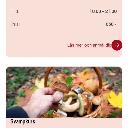
Pågår mellan
och
Tid:
18.00
-
21.00
Pris:
850:-
Läs mer och anmäl dig
Svampkurs