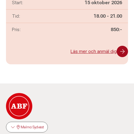
Start:
15 oktober 2026
Pågår mellan
och
Tid:
18.00
-
21.00
Pris:
850:-
Läs mer och anmäl dig
Malmö Sydväst