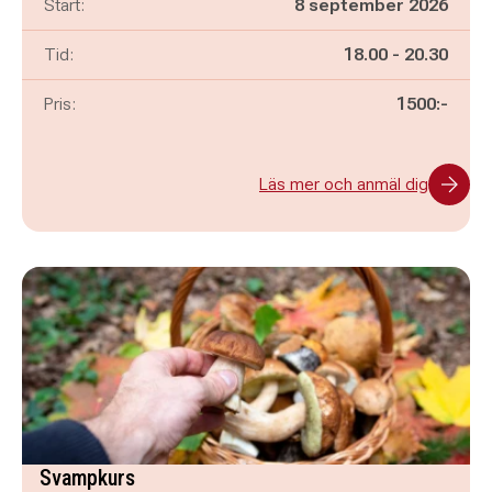
Start:
8 september 2026
Pågår mellan
och
Tid:
18.00
-
20.30
Pris:
1500:-
Läs mer och anmäl dig
Svampkurs