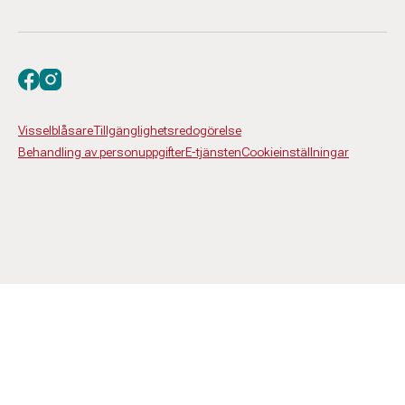
Besök oss på facebook
Besök oss på instagram
Visselblåsare
Tillgänglighetsredogörelse
Behandling av personuppgifter
E-tjänsten
Cookieinställningar