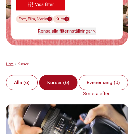
Visa filter
Foto, Film, Media
Kurs
Rensa alla filterinställningar
Hem
Kurser
Alla (6)
Kurser (6)
Evenemang (0)