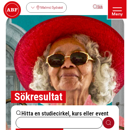
Sök
Malmö Sydväst
Meny
Sökresultat
Hitta en studiecirkel, kurs eller event
Sök