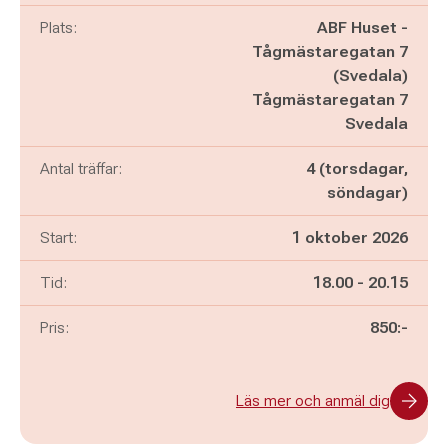
Plats:
ABF Huset -
Tågmästaregatan 7
(Svedala)
Tågmästaregatan 7
Svedala
Antal träffar:
4 (torsdagar,
söndagar)
Start:
1 oktober 2026
Pågår mellan
och
Tid:
18.00
-
20.15
Pris:
850:-
Läs mer och anmäl dig