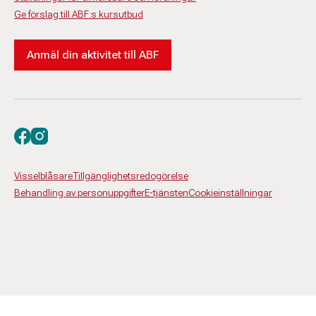
Ge förslag till ABF:s kursutbud
Anmäl din aktivitet till ABF
Besök oss på facebook
Besök oss på instagram
Visselblåsare
Tillgänglighetsredogörelse
Behandling av personuppgifter
E-tjänsten
Cookieinställningar