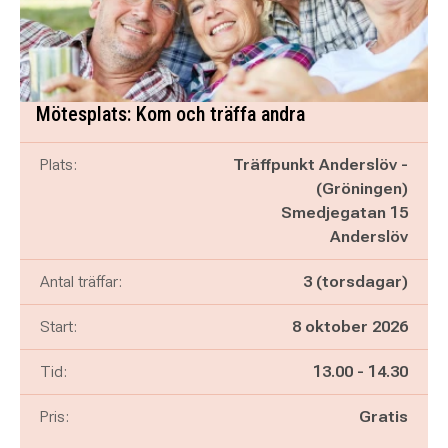
Mötesplats: Kom och träffa andra
Plats:
Träffpunkt Anderslöv -
(Gröningen)
Smedjegatan 15
Anderslöv
Antal träffar:
3 (torsdagar)
Start:
8 oktober 2026
Pågår mellan
och
Tid:
13.00
-
14.30
Pris:
Gratis