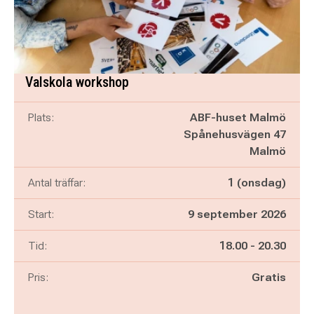
Valskola workshop
Plats:
ABF-huset Malmö
Spånehusvägen 47
Malmö
Antal träffar:
1 (onsdag)
Start:
9 september 2026
Pågår mellan
och
Tid:
18.00
-
20.30
Pris:
Gratis