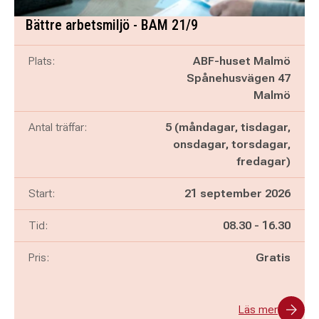
Bättre arbetsmiljö - BAM 21/9
Plats:
ABF-huset Malmö
Spånehusvägen 47
Malmö
Antal träffar:
5 (måndagar, tisdagar,
onsdagar, torsdagar,
fredagar)
Start:
21 september 2026
Pågår mellan
och
Tid:
08.30
-
16.30
Pris:
Gratis
Läs mer