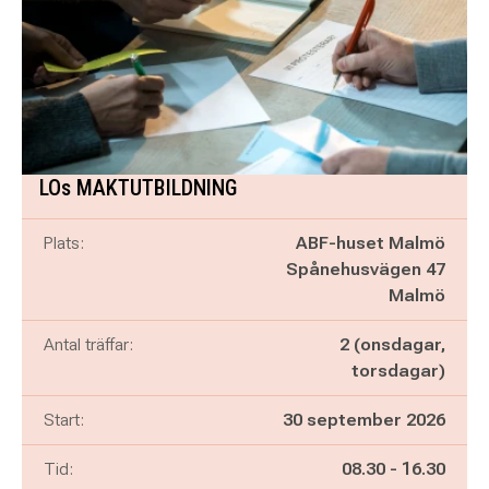
LOs MAKTUTBILDNING
Plats:
ABF-huset Malmö
Spånehusvägen 47
Malmö
Antal träffar:
2 (onsdagar,
torsdagar)
Start:
30 september 2026
Pågår mellan
och
Tid:
08.30
-
16.30