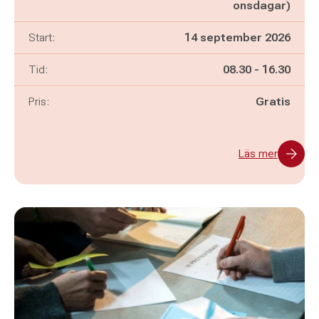
onsdagar)
Start:
14 september 2026
Pågår mellan
och
Tid:
08.30
-
16.30
Pris:
Gratis
Läs mer