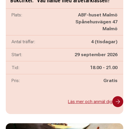
Bokcirkel: ”Vad hände med arbetarklassen?”
Plats:
ABF-huset Malmö
Spånehusvägen 47
Malmö
Antal träffar:
4 (tisdagar)
Start:
29 september 2026
Pågår mellan
och
Tid:
18.00
-
21.00
Pris:
Gratis
Läs mer och anmäl dig