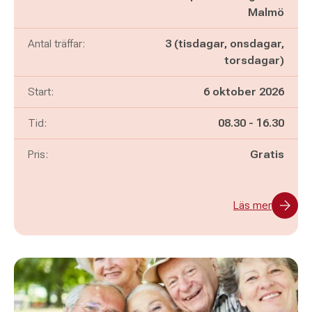
Malmö
Antal träffar:
3 (tisdagar, onsdagar,
torsdagar)
Start:
6 oktober 2026
Pågår mellan
och
Tid:
08.30
-
16.30
Pris:
Gratis
Läs mer