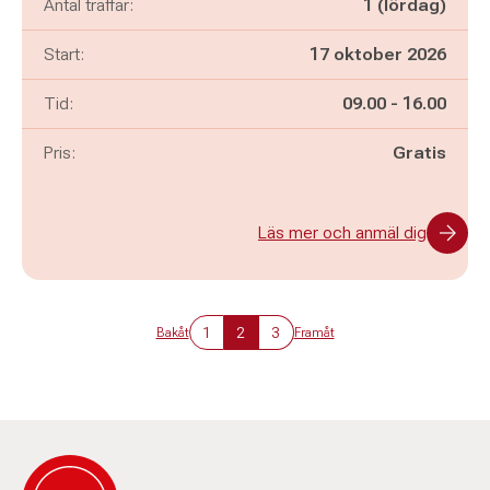
Antal träffar:
1 (lördag)
Start:
17 oktober 2026
Pågår mellan
och
Tid:
09.00
-
16.00
Pris:
Gratis
Läs mer och anmäl dig
1
2
3
Bakåt
Framåt