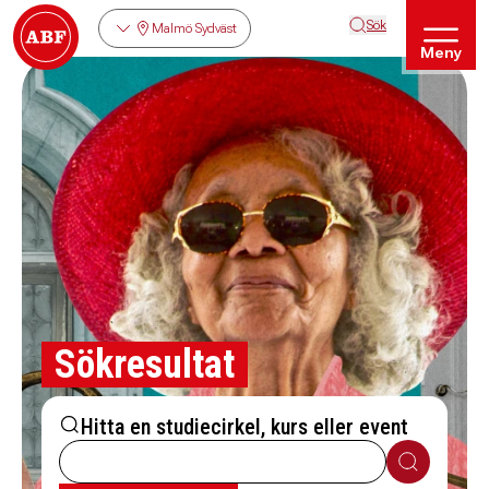
Sök
Malmö Sydväst
Meny
Sökresultat
Hitta en studiecirkel, kurs eller event
Sök