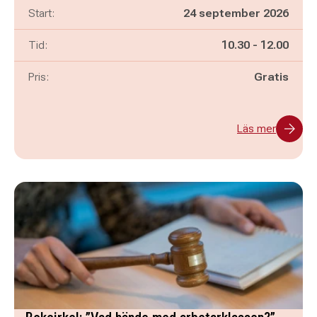
Start:
24 september 2026
Pågår mellan
och
Tid:
10.30
-
12.00
Pris:
Gratis
Läs mer