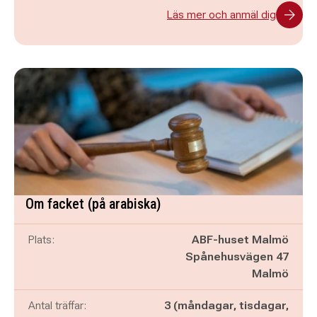
Läs mer och anmäl dig
Om facket (på arabiska)
Plats:
ABF-huset Malmö
Spånehusvägen 47
Malmö
Antal träffar:
3 (måndagar, tisdagar,