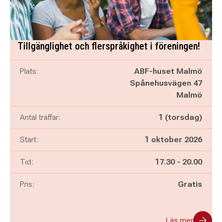
Tillgänglighet och flerspråkighet i föreningen!
Plats:
ABF-huset Malmö
Spånehusvägen 47
Malmö
Antal träffar:
1 (torsdag)
Start:
1 oktober 2026
Pågår mellan
och
Tid:
17.30
-
20.00
Pris:
Gratis
Läs mer