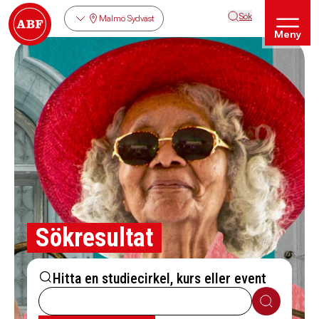
Sök
Malmö Sydväst
Meny
Sökresultat
Hitta en studiecirkel, kurs eller event
Sök