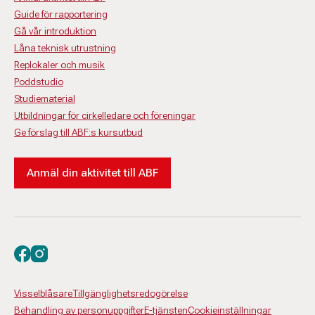
Guide för rapportering
Gå vår introduktion
Låna teknisk utrustning
Replokaler och musik
Poddstudio
Studiematerial
Utbildningar för cirkelledare och föreningar
Ge förslag till ABF:s kursutbud
Anmäl din aktivitet till ABF
Besök oss på facebook
Besök oss på instagram
Visselblåsare
Tillgänglighetsredogörelse
Behandling av personuppgifter
E-tjänsten
Cookieinställningar