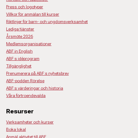
Press och logotyper
Villkor för anmälan till kurser
Riktlinjer för barn- och ungdomsverksamhet
Lediga tjänster
Årsmöte 2026
Medlemsorganisationer
ABF in English
ABF:s idéprogram
Tillgänglighet
Prenumerera på ABF:s nyhetsbrev
ABF-podden Rörelse
ABF:s värderingar och historia
Våra förtroendevalda
Resurser
Verksamheter och kurser
Boka lokal
Anmäl aktivitet till ABF