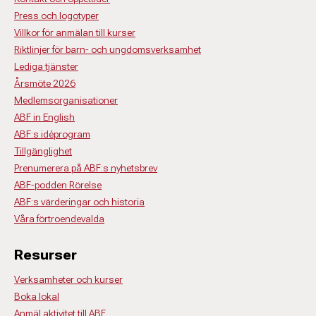
Press och logotyper
Villkor för anmälan till kurser
Riktlinjer för barn- och ungdomsverksamhet
Lediga tjänster
Årsmöte 2026
Medlemsorganisationer
ABF in English
ABF:s idéprogram
Tillgänglighet
Prenumerera på ABF:s nyhetsbrev
ABF-podden Rörelse
ABF:s värderingar och historia
Våra förtroendevalda
Resurser
Verksamheter och kurser
Boka lokal
Anmäl aktivitet till ABF