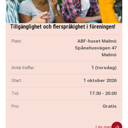
Tillgänglighet och flerspråkighet i föreningen!
Plats:
ABF-huset Malmö
Spånehusvägen 47
Malmö
Antal träffar:
1 (torsdag)
Start:
1 oktober 2026
Pågår mellan
och
Tid:
17.30
-
20.00
Pris:
Gratis
Läs mer