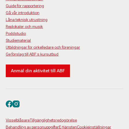
Guide för rapportering
Gå vår introduktion
Låna teknisk utrustning
Replokaler och musik
Poddstudio
Studiematerial
Utbildningar för cirkelledare och föreningar
Ge förslag till ABF:s kursutbud
Anmäl din aktivitet till ABF
Besök oss på facebook
Besök oss på instagram
Visselblåsare
Tillgänglighetsredogörelse
Behandling av personuppgifter
E-tjänsten
Cookieinställningar