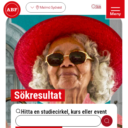
Sök
Malmö Sydväst
Meny
Sökresultat
Hitta en studiecirkel, kurs eller event
Sök