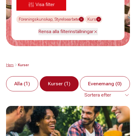
Visa filter
Föreningskunskap, Styrelsearbete
Kurs
Rensa alla filterinställningar
Hem
Kurser
Alla (1)
Kurser (1)
Evenemang (0)