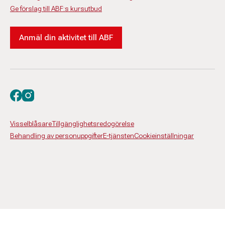
Ge förslag till ABF:s kursutbud
Anmäl din aktivitet till ABF
Besök oss på facebook
Besök oss på instagram
Visselblåsare
Tillgänglighetsredogörelse
Behandling av personuppgifter
E-tjänsten
Cookieinställningar