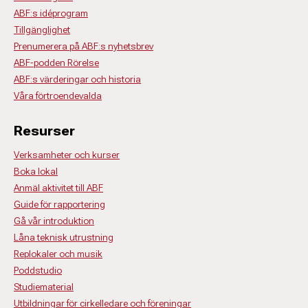
ABF:s idéprogram
Tillgänglighet
Prenumerera på ABF:s nyhetsbrev
ABF-podden Rörelse
ABF:s värderingar och historia
Våra förtroendevalda
Resurser
Verksamheter och kurser
Boka lokal
Anmäl aktivitet till ABF
Guide för rapportering
Gå vår introduktion
Låna teknisk utrustning
Replokaler och musik
Poddstudio
Studiematerial
Utbildningar för cirkelledare och föreningar