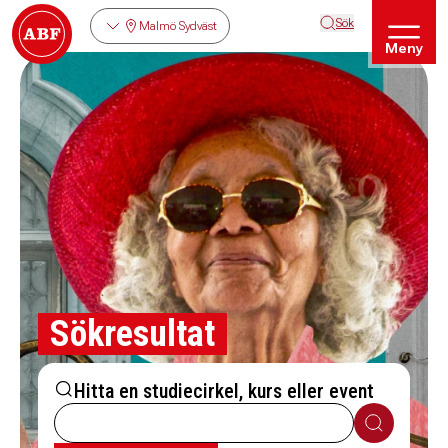
Sök
Malmö Sydväst
Meny
Sökresultat
Hitta en studiecirkel, kurs eller event
Sök