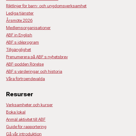
Riktlinjer för barn- och ungdomsverksamhet
Lediga tjänster
Årsmöte 2026
Medlemsorganisationer
ABF in English
ABF:s idéprogram
Tillgänglighet
Prenumerera på ABF:s nyhetsbrev
ABF-podden Rörelse
ABF:s värderingar och historia
Våra förtroendevalda
Resurser
Verksamheter och kurser
Boka lokal
Anmäl aktivitet till ABF
Guide för rapportering
Gå vår introduktion