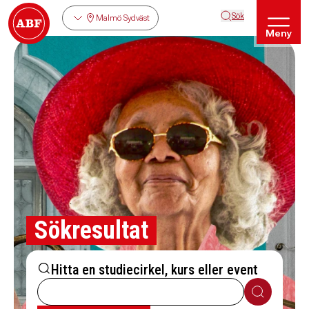
Sök
Malmö Sydväst
Meny
Sökresultat
Hitta en studiecirkel, kurs eller event
Sök