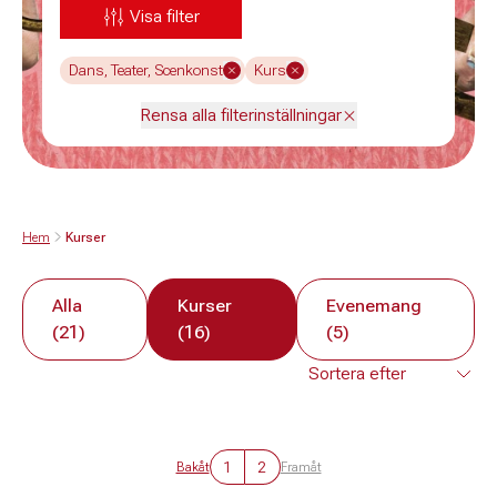
Visa filter
Dans, Teater, Scenkonst
Kurs
Rensa alla filterinställningar
Hem
Kurser
Alla
Kurser
Evenemang
(21)
(16)
(5)
1
2
Bakåt
Framåt