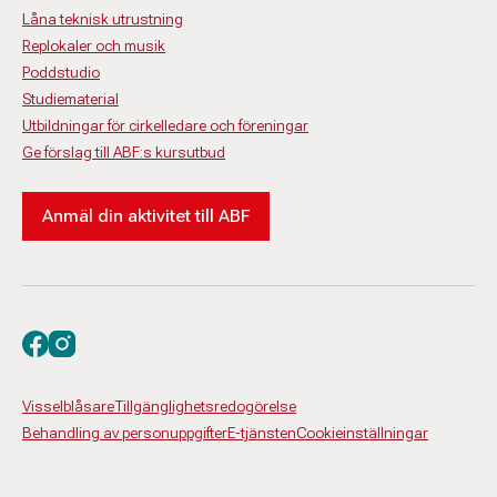
Låna teknisk utrustning
Replokaler och musik
Poddstudio
Studiematerial
Utbildningar för cirkelledare och föreningar
Ge förslag till ABF:s kursutbud
Anmäl din aktivitet till ABF
Besök oss på facebook
Besök oss på instagram
Visselblåsare
Tillgänglighetsredogörelse
Behandling av personuppgifter
E-tjänsten
Cookieinställningar