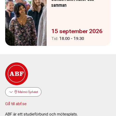
samman
Evenemanget är :
15 september 2026
Pågår mellan
och
Tid:
18.00
-
19.30
Malmö Sydväst
Gå till abf.se
ABF är ett studieförbund och mötesplats.