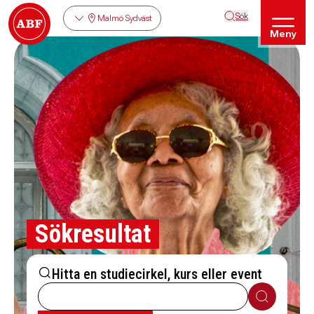
Sök
Malmö Sydväst
Meny
Sökresultat
Hitta en studiecirkel, kurs eller event
Sök