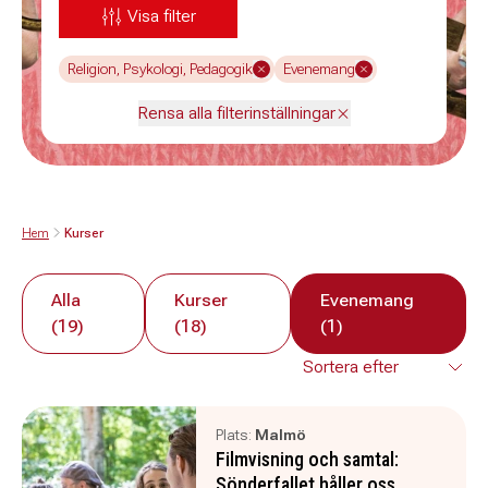
Visa filter
Religion, Psykologi, Pedagogik
Evenemang
Rensa alla filterinställningar
Hem
Kurser
Alla
Kurser
Evenemang
(19)
(18)
(1)
Plats:
Malmö
Filmvisning och samtal:
Sönderfallet håller oss