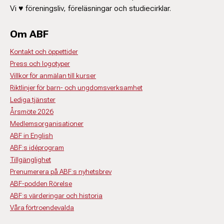
Vi ♥ föreningsliv, föreläsningar och studiecirklar.
Om ABF
Kontakt och öppettider
Press och logotyper
Villkor för anmälan till kurser
Riktlinjer för barn- och ungdomsverksamhet
Lediga tjänster
Årsmöte 2026
Medlemsorganisationer
ABF in English
ABF:s idéprogram
Tillgänglighet
Prenumerera på ABF:s nyhetsbrev
ABF-podden Rörelse
ABF:s värderingar och historia
Våra förtroendevalda