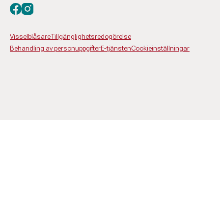
Besök oss på facebook
Besök oss på instagram
Visselblåsare
Tillgänglighetsredogörelse
Behandling av personuppgifter
E-tjänsten
Cookieinställningar