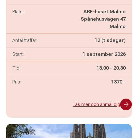
Plats:
ABF-huset Malmö
Spånehusvägen 47
Malmö
Antal träffar:
12 (tisdagar)
Start:
1 september 2026
Pågår mellan
och
Tid:
18.00
-
20.30
Pris:
1370:-
Läs mer och anmäl dig