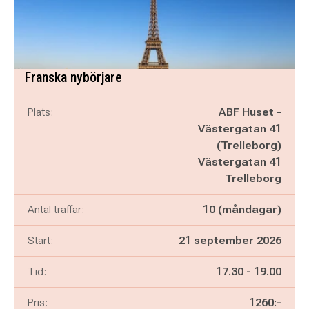
Franska nybörjare
Plats:
ABF Huset -
Västergatan 41
(Trelleborg)
Västergatan 41
Trelleborg
Antal träffar:
10 (måndagar)
Start:
21 september 2026
Pågår mellan
och
Tid:
17.30
-
19.00
Pris:
1260:-