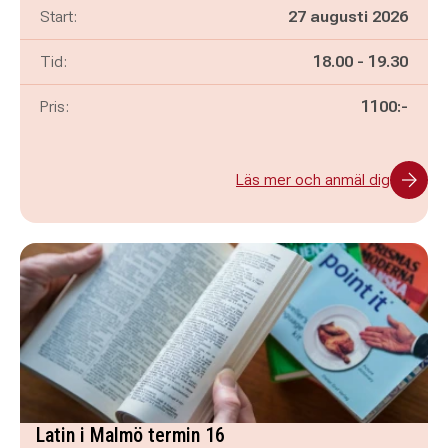
Start:
27 augusti 2026
Pågår mellan
och
Tid:
18.00
-
19.30
Pris:
1100:-
Läs mer och anmäl dig
Latin i Malmö termin 16