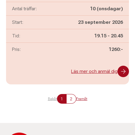
Antal träffar:
10 (onsdagar)
Start:
23 september 2026
Pågår mellan
och
Tid:
19.15
-
20.45
Pris:
1260:-
Läs mer och anmäl dig
1
2
Bakåt
Framåt