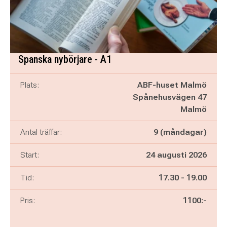
Spanska nybörjare - A1
Plats:
ABF-huset Malmö
Spånehusvägen 47
Malmö
Antal träffar:
9 (måndagar)
Start:
24 augusti 2026
Pågår mellan
och
Tid:
17.30
-
19.00
Pris:
1100:-