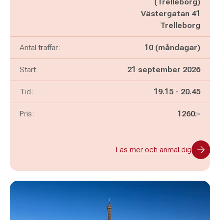
(Trelleborg)
Västergatan 41
Trelleborg
Antal träffar:
10 (måndagar)
Start:
21 september 2026
Pågår mellan
och
Tid:
19.15
-
20.45
Pris:
1260:-
Läs mer och anmäl dig