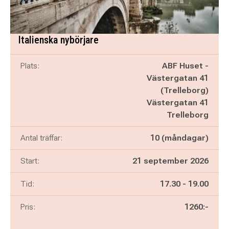
Italienska nybörjare
Plats:
ABF Huset -
Västergatan 41
(Trelleborg)
Västergatan 41
Trelleborg
Antal träffar:
10 (måndagar)
Start:
21 september 2026
Pågår mellan
och
Tid:
17.30
-
19.00
Pris:
1260:-