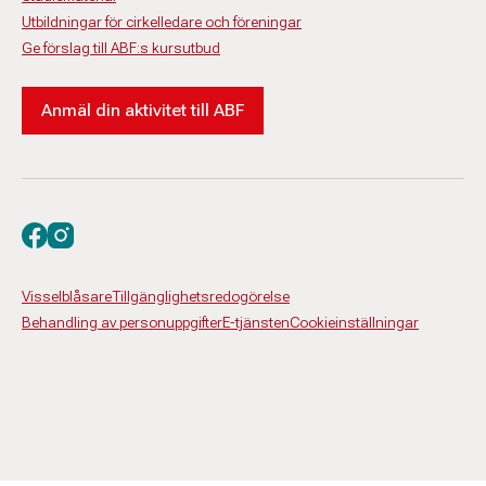
Utbildningar för cirkelledare och föreningar
Ge förslag till ABF:s kursutbud
Anmäl din aktivitet till ABF
Besök oss på facebook
Besök oss på instagram
Visselblåsare
Tillgänglighetsredogörelse
Behandling av personuppgifter
E-tjänsten
Cookieinställningar