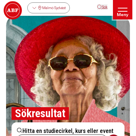
Sök
Malmö Sydväst
Meny
Sökresultat
Hitta en studiecirkel, kurs eller event