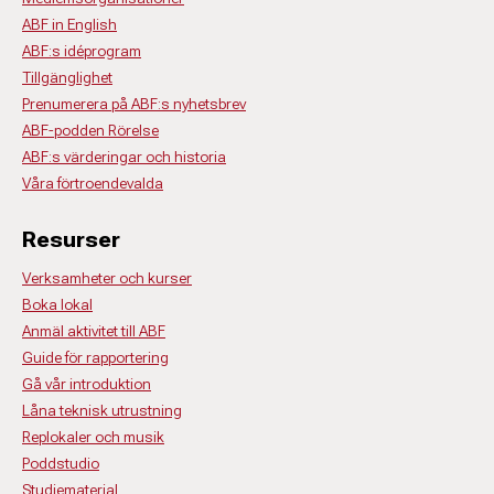
ABF in English
ABF:s idéprogram
Tillgänglighet
Prenumerera på ABF:s nyhetsbrev
ABF-podden Rörelse
ABF:s värderingar och historia
Våra förtroendevalda
Resurser
Verksamheter och kurser
Boka lokal
Anmäl aktivitet till ABF
Guide för rapportering
Gå vår introduktion
Låna teknisk utrustning
Replokaler och musik
Poddstudio
Studiematerial