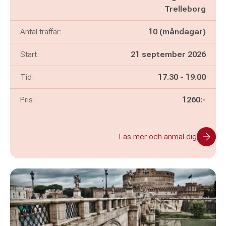
Trelleborg
Antal träffar:
10 (måndagar)
Start:
21 september 2026
Pågår mellan
och
Tid:
17.30
-
19.00
Pris:
1260:-
Läs mer och anmäl dig