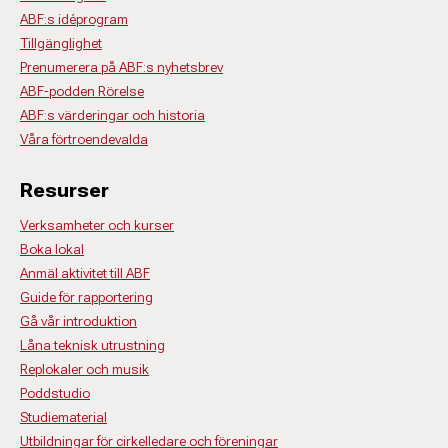
ABF:s idéprogram
Tillgänglighet
Prenumerera på ABF:s nyhetsbrev
ABF-podden Rörelse
ABF:s värderingar och historia
Våra förtroendevalda
Resurser
Verksamheter och kurser
Boka lokal
Anmäl aktivitet till ABF
Guide för rapportering
Gå vår introduktion
Låna teknisk utrustning
Replokaler och musik
Poddstudio
Studiematerial
Utbildningar för cirkelledare och föreningar