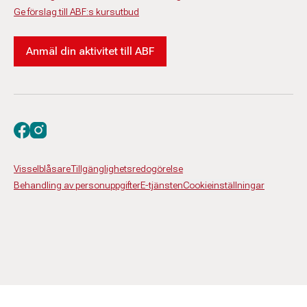
Ge förslag till ABF:s kursutbud
Anmäl din aktivitet till ABF
Besök oss på facebook
Besök oss på instagram
Visselblåsare
Tillgänglighetsredogörelse
Behandling av personuppgifter
E-tjänsten
Cookieinställningar