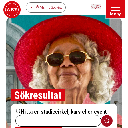
Sök
Malmö Sydväst
Meny
Sökresultat
Hitta en studiecirkel, kurs eller event
Sök