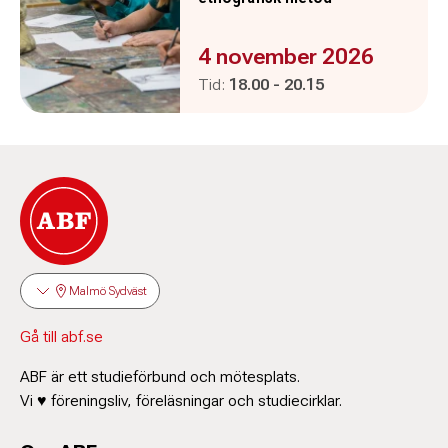
Evenemanget är :
4 november 2026
Pågår mellan
och
Tid:
18.00
-
20.15
Malmö Sydväst
Gå till abf.se
ABF är ett studieförbund och mötesplats.
Vi ♥ föreningsliv, föreläsningar och studiecirklar.