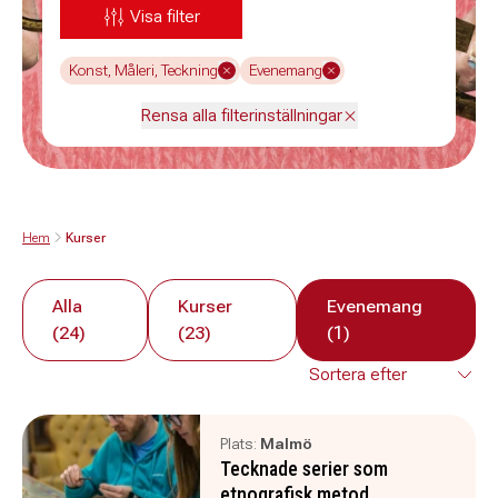
Visa filter
Konst, Måleri, Teckning
Evenemang
Rensa alla filterinställningar
Hem
Kurser
Alla
Kurser
Evenemang
(24)
(23)
(1)
Plats:
Malmö
Tecknade serier som
etnografisk metod