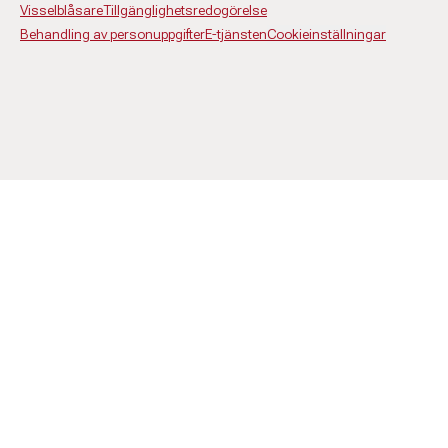
Visselblåsare
Tillgänglighetsredogörelse
Behandling av personuppgifter
E-tjänsten
Cookieinställningar