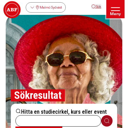
Sök
Malmö Sydväst
Meny
Sökresultat
Hitta en studiecirkel, kurs eller event
Sök