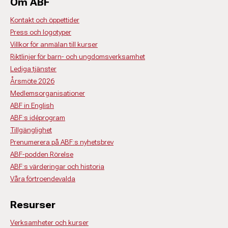
Om ABF
Kontakt och öppettider
Press och logotyper
Villkor för anmälan till kurser
Riktlinjer för barn- och ungdomsverksamhet
Lediga tjänster
Årsmöte 2026
Medlemsorganisationer
ABF in English
ABF:s idéprogram
Tillgänglighet
Prenumerera på ABF:s nyhetsbrev
ABF-podden Rörelse
ABF:s värderingar och historia
Våra förtroendevalda
Resurser
Verksamheter och kurser