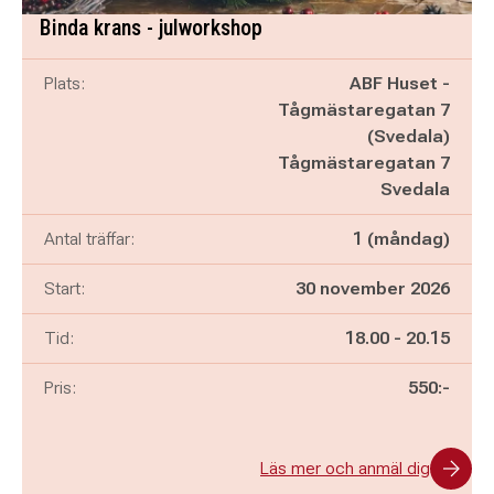
Binda krans - julworkshop
Plats:
ABF Huset -
Tågmästaregatan 7
(Svedala)
Tågmästaregatan 7
Svedala
Antal träffar:
1 (måndag)
Start:
30 november 2026
Pågår mellan
och
Tid:
18.00
-
20.15
Pris:
550:-
Läs mer och anmäl dig