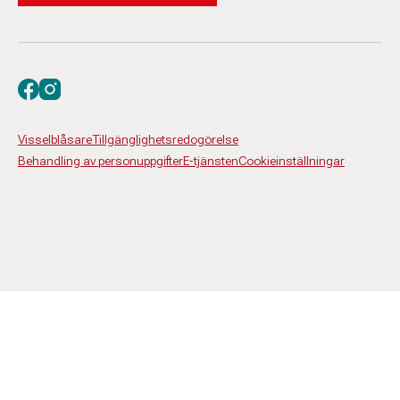
Besök oss på facebook
Besök oss på instagram
Visselblåsare
Tillgänglighetsredogörelse
Behandling av personuppgifter
E-tjänsten
Cookieinställningar