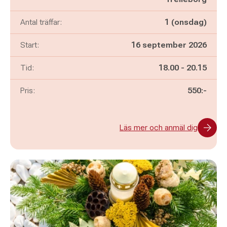
Antal träffar:
1 (onsdag)
Start:
16 september 2026
Pågår mellan
och
Tid:
18.00
-
20.15
Pris:
550:-
Läs mer och anmäl dig