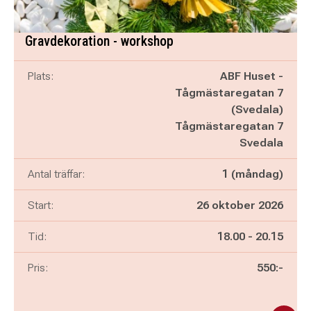
Gravdekoration - workshop
Plats:
ABF Huset -
Tågmästaregatan 7
(Svedala)
Tågmästaregatan 7
Svedala
Antal träffar:
1 (måndag)
Start:
26 oktober 2026
Pågår mellan
och
Tid:
18.00
-
20.15
Pris:
550:-