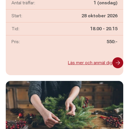
Antal träffar:
1 (onsdag)
Start:
28 oktober 2026
Pågår mellan
och
Tid:
18.00
-
20.15
Pris:
550:-
Läs mer och anmäl dig