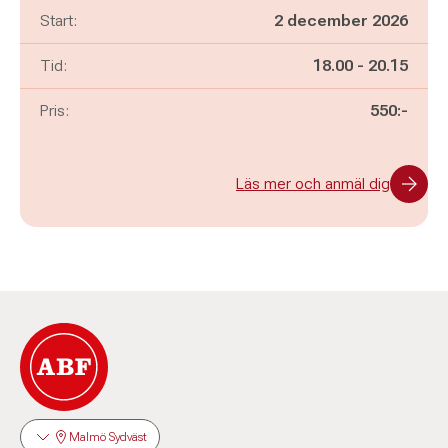
Start:
2 december 2026
Pågår mellan
och
Tid:
18.00
-
20.15
Pris:
550:-
Läs mer och anmäl dig
Malmö Sydväst