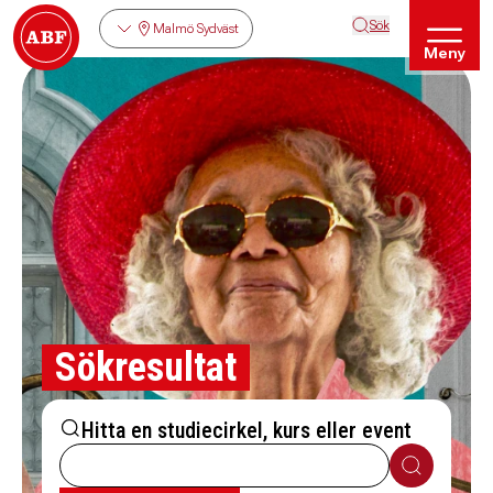
Sök
Malmö Sydväst
Meny
Sökresultat
Hitta en studiecirkel, kurs eller event
Sök