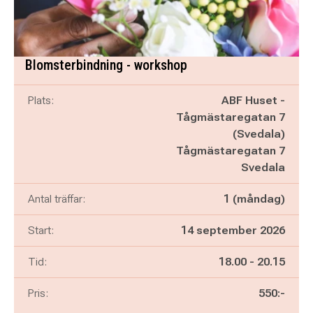
Blomsterbindning - workshop
Plats:
ABF Huset -
Tågmästaregatan 7
(Svedala)
Tågmästaregatan 7
Svedala
Antal träffar:
1 (måndag)
Start:
14 september 2026
Pågår mellan
och
Tid:
18.00
-
20.15
Pris:
550:-