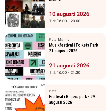
Evenemanget är :
10 augusti 2026
Pågår mellan
och
Tid:
16.00
-
23.00
Plats:
Malmö
Musikfestival i Folkets Park -
21 augusti 2026
Evenemanget är :
21 augusti 2026
Pågår mellan
och
Tid:
16.00
-
21.30
Plats:
Festival i Beijers park - 29
augusti 2026