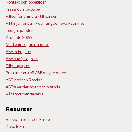
Kontakt och öppettider
Press och logotyper
Villkor för anmälan till kurser
Riktlinjer för barn- och ungdomsverksamhet
Lediga tjänster
Årsmöte 2026
Medlemsorganisationer
ABF in English
ABF:s idéprogram
Tillgänglighet
Prenumerera på ABF:s nyhetsbrev
ABF-podden Rörelse
ABF:s värderingar och historia
Våra förtroendevalda
Resurser
Verksamheter och kurser
Boka lokal