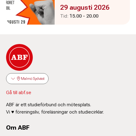
Evenemanget är :
29 augusti 2026
Pågår mellan
och
Tid:
15.00
-
20.00
Malmö Sydväst
Gå till abf.se
ABF är ett studieförbund och mötesplats.
Vi ♥ föreningsliv, föreläsningar och studiecirklar.
Om ABF