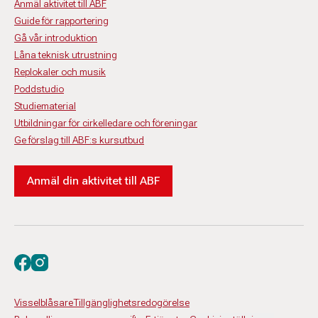
Anmäl aktivitet till ABF
Guide för rapportering
Gå vår introduktion
Låna teknisk utrustning
Replokaler och musik
Poddstudio
Studiematerial
Utbildningar för cirkelledare och föreningar
Ge förslag till ABF:s kursutbud
Anmäl din aktivitet till ABF
Besök oss på facebook
Besök oss på instagram
Visselblåsare
Tillgänglighetsredogörelse