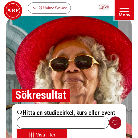
Sök
Malmö Sydväst
Meny
Sökresultat
Hitta en studiecirkel, kurs eller event
Sök
Visa filter