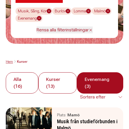
Musik, Sång, Kör
Burlöv
Lomma
Malmö
Evenemang
Rensa alla filterinställningar
Hem
Kurser
Alla
Kurser
Evenemang
(16)
(13)
(3)
Plats:
Mamö
Musik från studieförbunden i
Malmö