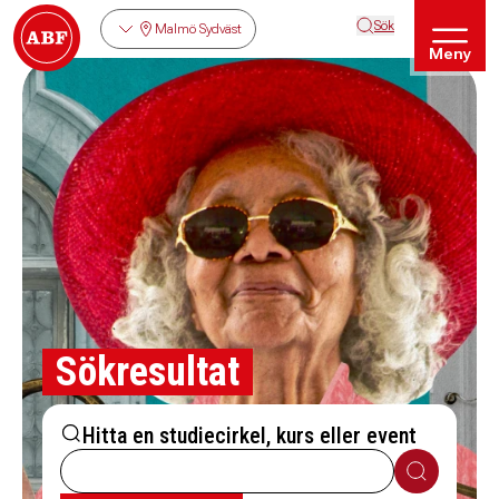
Sök
Malmö Sydväst
Meny
Sökresultat
Hitta en studiecirkel, kurs eller event
Sök