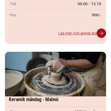
Pågår mellan
och
Tid:
09.00
-
12.15
Pris:
900:-
Läs mer och anmäl dig
Keramik måndag - Malmö