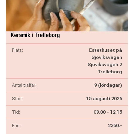
Keramik i Trelleborg
Plats:
Estethuset på
Sjöviksvägen
Sjöviksvägen 2
Trelleborg
Antal träffar:
9 (lördagar)
Start:
15 augusti 2026
Pågår mellan
och
Tid:
09.00
-
12.15
Pris:
2350:-