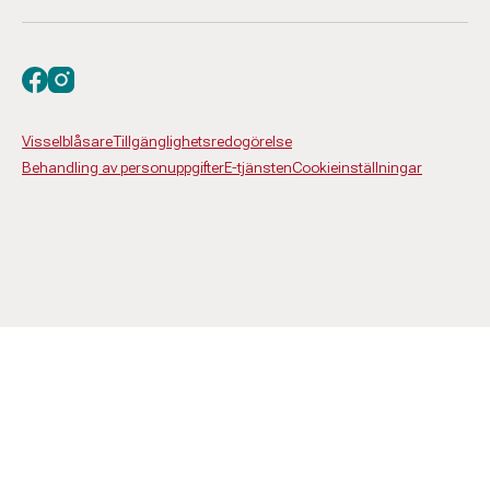
Besök oss på facebook
Besök oss på instagram
Visselblåsare
Tillgänglighetsredogörelse
Behandling av personuppgifter
E-tjänsten
Cookieinställningar