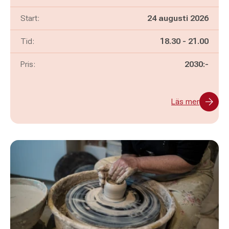
Start:
24 augusti 2026
Pågår mellan
och
Tid:
18.30
-
21.00
Pris:
2030:-
Läs mer