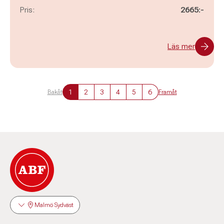
Pris:
2665:-
Läs mer
1
2
3
4
5
6
Bakåt
Framåt
Malmö Sydväst