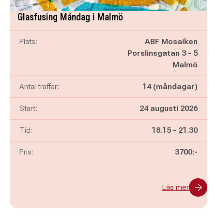
Glasfusing Måndag i Malmö
Plats:
ABF Mosaiken
Porslinsgatan 3 - 5
Malmö
Antal träffar:
14 (måndagar)
Start:
24 augusti 2026
Pågår mellan
och
Tid:
18.15
-
21.30
Pris:
3700:-
Läs mer