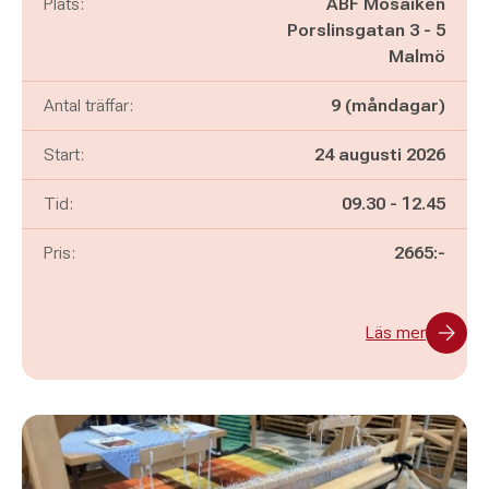
Plats:
ABF Mosaiken
Porslinsgatan 3 - 5
Malmö
Antal träffar:
9 (måndagar)
Start:
24 augusti 2026
Pågår mellan
och
Tid:
09.30
-
12.45
Pris:
2665:-
Läs mer