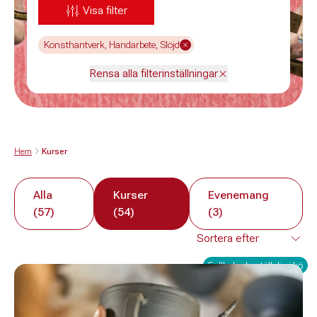
Visa filter
Konsthantverk, Handarbete, Slöjd
Rensa alla filterinställningar
Hem
Kurser
Alla
Kurser
Evenemang
(57)
(54)
(3)
Fullbokad - ställ dig i kö