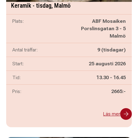
Keramik - tisdag, Malmö
Plats:
ABF Mosaiken
Porslinsgatan 3 - 5
Malmö
Antal träffar:
9 (tisdagar)
Start:
25 augusti 2026
Pågår mellan
och
Tid:
13.30
-
16.45
Pris:
2665:-
Läs mer