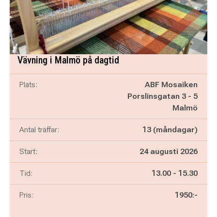
Vävning i Malmö på dagtid
Plats:
ABF Mosaiken
Porslinsgatan 3 - 5
Malmö
Antal träffar:
13 (måndagar)
Start:
24 augusti 2026
Pågår mellan
och
Tid:
13.00
-
15.30
Pris:
1950:-