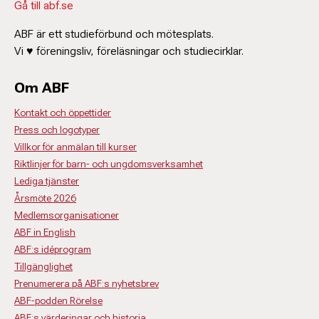
Gå till abf.se
ABF är ett studieförbund och mötesplats.
Vi ♥ föreningsliv, föreläsningar och studiecirklar.
Om ABF
Kontakt och öppettider
Press och logotyper
Villkor för anmälan till kurser
Riktlinjer för barn- och ungdomsverksamhet
Lediga tjänster
Årsmöte 2026
Medlemsorganisationer
ABF in English
ABF:s idéprogram
Tillgänglighet
Prenumerera på ABF:s nyhetsbrev
ABF-podden Rörelse
ABF:s värderingar och historia