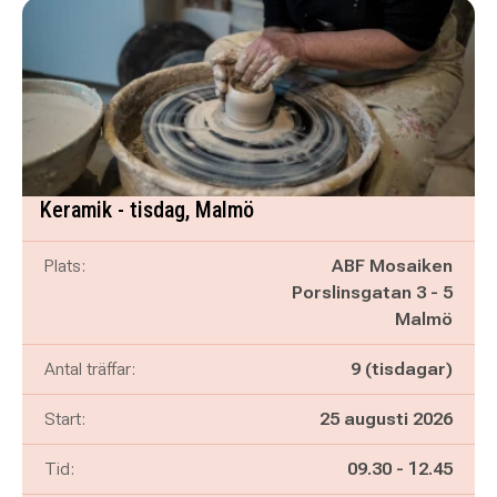
Keramik - tisdag, Malmö
Plats:
ABF Mosaiken
Porslinsgatan 3 - 5
Malmö
Antal träffar:
9 (tisdagar)
Start:
25 augusti 2026
Pågår mellan
och
Tid:
09.30
-
12.45