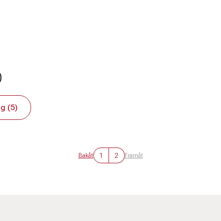
)
g (5)
1
2
Bakåt
Framåt