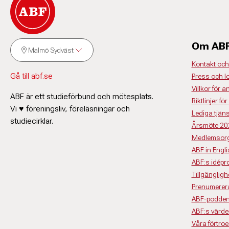
Om AB
Malmö Sydväst
Kontakt och
Gå till abf.se
Press och l
Villkor för a
ABF är ett studieförbund och mötesplats.
Riktlinjer 
Vi ♥ föreningsliv, föreläsningar och
Lediga tjäns
studiecirklar.
Årsmöte 20
Medlemsorg
ABF in Engl
ABF:s idép
Tillgängligh
Prenumerera
ABF-podden
ABF:s värde
Våra förtro