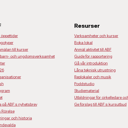
F
Resurser
 öppettider
Verksamheter och kurser
ogotyper
Boka lokal
nmälan till kurser
Anmäl aktivitet till ABF
för barn- och ungdomsverksamhet
Guide för rapportering
ter
Gå vår introduktion
26
Låna teknisk utrustning
anisationer
Replokaler och musik
ish
Poddstudio
rogram
Studiematerial
et
Utbildningar för cirkelledare oc
 på ABF:s nyhetsbrev
Ge förslag till ABF:s kursutbud
 Rörelse
ringar och historia
endevalda