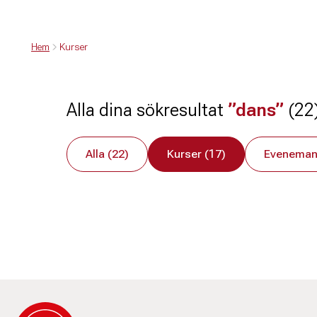
Hem
Kurser
Alla dina sökresultat
”dans”
(22
Alla (22)
Kurser (17)
Eveneman