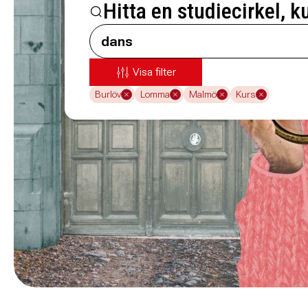
Hitta en studiecirkel, k
Visa filter
Burlöv
Lomma
Malmö
Kurs