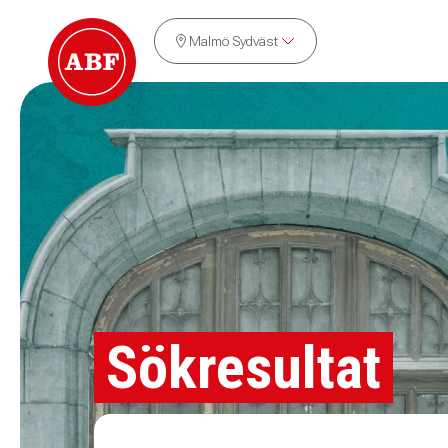
Malmö Sydväst
Sökresultat