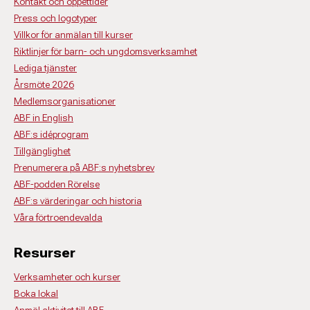
Kontakt och öppettider
Press och logotyper
Villkor för anmälan till kurser
Riktlinjer för barn- och ungdomsverksamhet
Lediga tjänster
Årsmöte 2026
Medlemsorganisationer
ABF in English
ABF:s idéprogram
Tillgänglighet
Prenumerera på ABF:s nyhetsbrev
ABF-podden Rörelse
ABF:s värderingar och historia
Våra förtroendevalda
Resurser
Verksamheter och kurser
Boka lokal