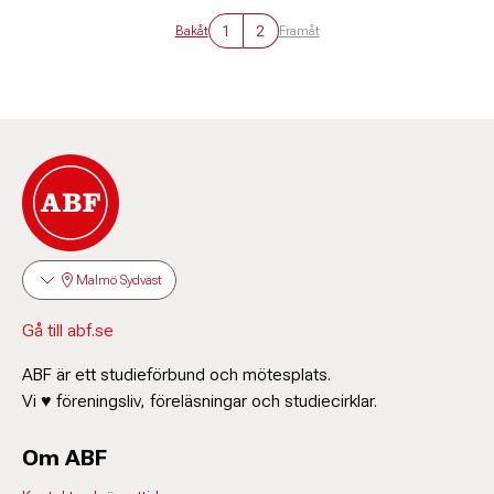
1
2
Bakåt
Framåt
Malmö Sydväst
Gå till abf.se
ABF är ett studieförbund och mötesplats.
Vi ♥ föreningsliv, föreläsningar och studiecirklar.
Om ABF