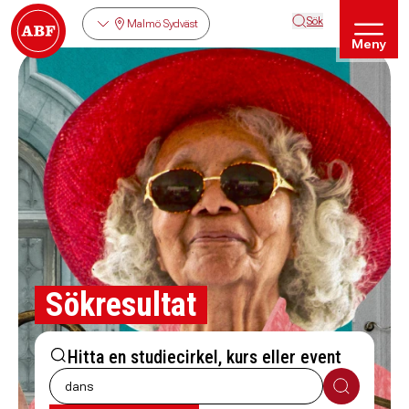
Sök
Malmö Sydväst
Meny
Sökresultat
Hitta en studiecirkel, kurs eller event
Sök