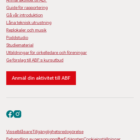
Anmäl aktivitet till ABF
Guide för rapportering
Gå vår introduktion
Låna teknisk utrustning
Replokaler och musik
Poddstudio
Studiematerial
Utbildningar för cirkelledare och föreningar
Ge förslag till ABF:s kursutbud
Anmäl din aktivitet till ABF
Besök oss på facebook
Besök oss på instagram
Visselblåsare
Tillgänglighetsredogörelse
Behandling av personuppgifter
E-tjänsten
Cookieinställningar