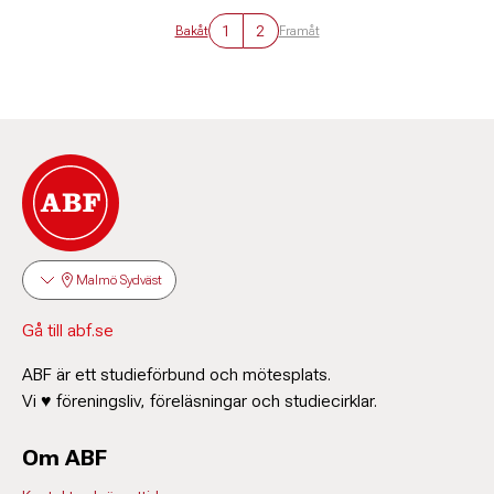
1
2
Bakåt
Framåt
Malmö Sydväst
Gå till abf.se
ABF är ett studieförbund och mötesplats.
Vi ♥ föreningsliv, föreläsningar och studiecirklar.
Om ABF