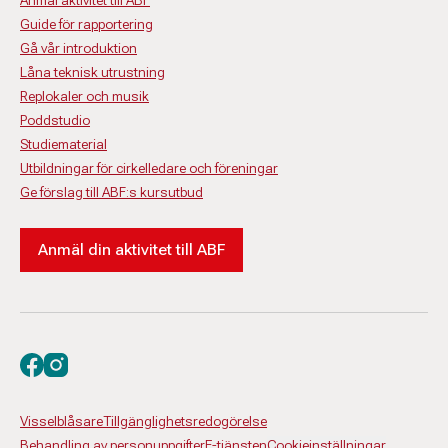
Anmäl aktivitet till ABF
Guide för rapportering
Gå vår introduktion
Låna teknisk utrustning
Replokaler och musik
Poddstudio
Studiematerial
Utbildningar för cirkelledare och föreningar
Ge förslag till ABF:s kursutbud
Anmäl din aktivitet till ABF
Besök oss på facebook
Besök oss på instagram
Visselblåsare
Tillgänglighetsredogörelse
Behandling av personuppgifter
E-tjänsten
Cookieinställningar