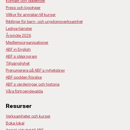
Kontakt och öppettider
Press och logotyper
Villkor för anmälan till kurser
Riktlinjer för barn- och ungdomsverksamhet
Lediga tjänster
Årsmöte 2026
Medlemsorganisationer
ABF in English
ABF:s idéprogram
Tillgänglighet
Prenumerera på ABF:s nyhetsbrev
ABF-podden Rörelse
ABF:s värderingar och historia
Våra förtroendevalda
Resurser
Verksamheter och kurser
Boka lokal