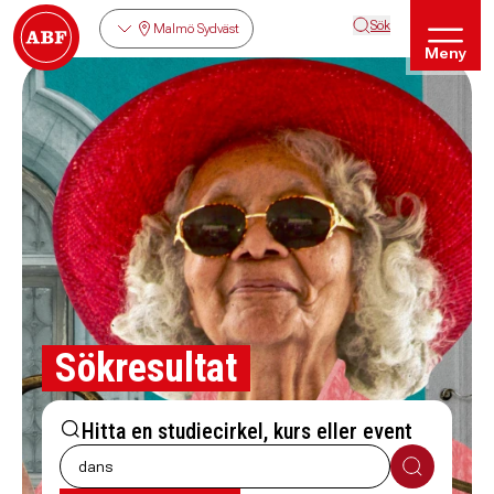
Sök
Malmö Sydväst
Meny
Sökresultat
Hitta en studiecirkel, kurs eller event
Sök