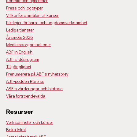
Kontakt och öppettider
Press och logotyper
Villkor för anmälan till kurser
Riktlinjer för barn- och ungdomsverksamhet
Lediga tjänster
Årsmöte 2026
Medlemsorganisationer
ABF in English
ABF:s idéprogram
Tillgänglighet
Prenumerera på ABF:s nyhetsbrev
ABF-podden Rörelse
ABF:s värderingar och historia
Våra förtroendevalda
Resurser
Verksamheter och kurser
Boka lokal