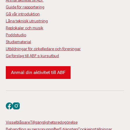
Anmäl aktivitet till ABF
Guide för rapportering
Gå vår introduktion
Låna teknisk utrustning
Replokaler och musik
Poddstudio
Studiematerial
Utbildningar för cirkelledare och föreningar
Ge förslag till ABF:s kursutbud
Anmäl din aktivitet till ABF
Besök oss på facebook
Besök oss på instagram
Visselblåsare
Tillgänglighetsredogörelse
Behandling av personuppgifter
E-tjänsten
Cookieinställningar