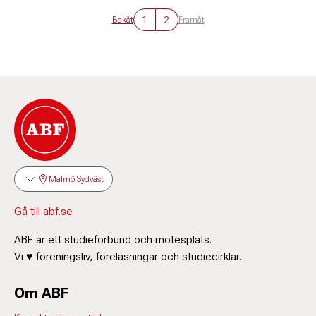
1
2
Bakåt
Framåt
Malmö Sydväst
Gå till abf.se
ABF är ett studieförbund och mötesplats.
Vi ♥ föreningsliv, föreläsningar och studiecirklar.
Om ABF