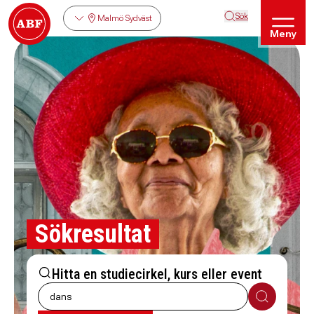
Sök
Malmö Sydväst
Meny
Sökresultat
Hitta en studiecirkel, kurs eller event
Sök