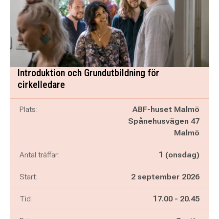
Introduktion och Grundutbildning för
cirkelledare
Plats:
ABF-huset Malmö
Spånehusvägen 47
Malmö
Antal träffar:
1 (onsdag)
Start:
2 september 2026
Pågår mellan
och
Tid:
17.00
-
20.45