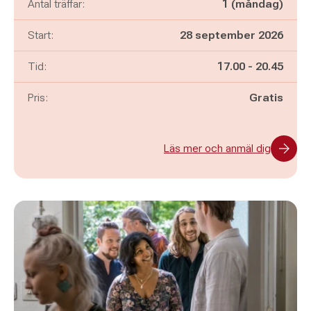
Antal träffar:
1 (måndag)
Start:
28 september 2026
Pågår mellan
och
Tid:
17.00
-
20.45
Pris:
Gratis
Läs mer och anmäl dig