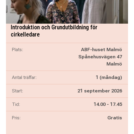
Introduktion och Grundutbildning för
cirkelledare
Plats:
ABF-huset Malmö
Spånehusvägen 47
Malmö
Antal träffar:
1 (måndag)
Start:
21 september 2026
Pågår mellan
och
Tid:
14.00
-
17.45
Pris:
Gratis