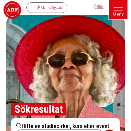
Sök
Malmö Sydväst
Meny
Sökresultat
Hitta en studiecirkel, kurs eller event