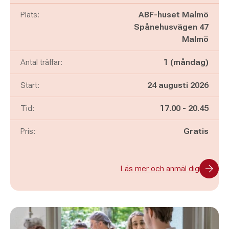
Plats:
ABF-huset Malmö
Spånehusvägen 47
Malmö
Antal träffar:
1 (måndag)
Start:
24 augusti 2026
Pågår mellan
och
Tid:
17.00
-
20.45
Pris:
Gratis
Läs mer och anmäl dig