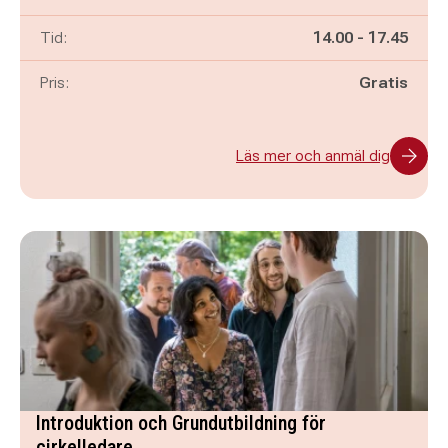
Pågår mellan
och
Tid:
14.00
-
17.45
Pris:
Gratis
Läs mer och anmäl dig
Introduktion och Grundutbildning för
cirkelledare