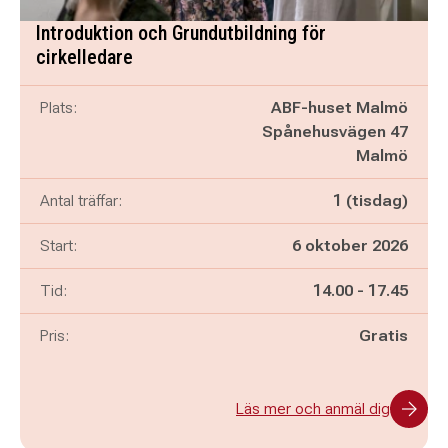
Introduktion och Grundutbildning för
cirkelledare
Plats:
ABF-huset Malmö
Spånehusvägen 47
Malmö
Antal träffar:
1 (tisdag)
Start:
6 oktober 2026
Pågår mellan
och
Tid:
14.00
-
17.45
Pris:
Gratis
Läs mer och anmäl dig