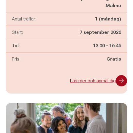
Malmö
Antal träffar:
1 (måndag)
Start:
7 september 2026
Pågår mellan
och
Tid:
13.00
-
16.45
Pris:
Gratis
Läs mer och anmäl dig