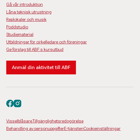
Gå vår introduktion
Låna teknisk utrustning
Replokaler och musik
Poddstudio
Studiematerial
Utbildningar för cirkelledare och föreningar
Ge förslag till ABF:s kursutbud
Anmäl din aktivitet till ABF
Besök oss på facebook
Besök oss på instagram
Visselblåsare
Tillgänglighetsredogörelse
Behandling av personuppgifter
E-tjänsten
Cookieinställningar