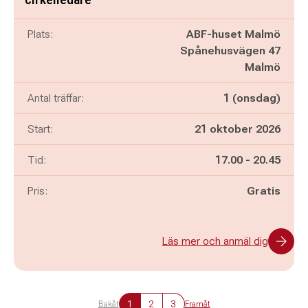
Plats:
ABF-huset Malmö
Spånehusvägen 47
Malmö
Antal träffar:
1 (onsdag)
Start:
21 oktober 2026
Pågår mellan
och
Tid:
17.00
-
20.45
Pris:
Gratis
Läs mer och anmäl dig
1
2
3
Bakåt
Framåt