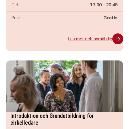
Pågår mellan
och
Tid:
17.00
-
20.45
Pris:
Gratis
Läs mer och anmäl dig
Introduktion och Grundutbildning för
cirkelledare