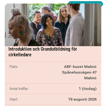
Fullbokad - ställ dig i kö
Introduktion och Grundutbildning för
cirkelledare
Plats:
ABF-huset Malmö
Spånehusvägen 47
Malmö
Antal träffar:
1 (tisdag)
Start:
18 augusti 2026