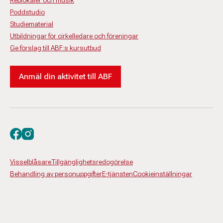
Replokaler och musik
Poddstudio
Studiematerial
Utbildningar för cirkelledare och föreningar
Ge förslag till ABF:s kursutbud
Anmäl din aktivitet till ABF
Besök oss på facebook
Besök oss på instagram
Visselblåsare
Tillgänglighetsredogörelse
Behandling av personuppgifter
E-tjänsten
Cookieinställningar