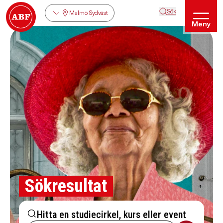
Sök
Malmö Sydväst
Meny
Sökresultat
Hitta en studiecirkel, kurs eller event