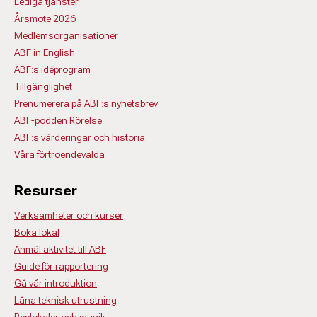
Lediga tjänster
Årsmöte 2026
Medlemsorganisationer
ABF in English
ABF:s idéprogram
Tillgänglighet
Prenumerera på ABF:s nyhetsbrev
ABF-podden Rörelse
ABF:s värderingar och historia
Våra förtroendevalda
Resurser
Verksamheter och kurser
Boka lokal
Anmäl aktivitet till ABF
Guide för rapportering
Gå vår introduktion
Låna teknisk utrustning