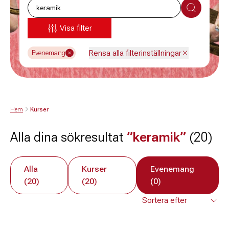
Sök
Visa filter
Rensa alla filterinställningar
Evenemang
Hem
Kurser
Alla dina sökresultat
”keramik”
(20)
Alla
Kurser
Evenemang
(20)
(20)
(0)