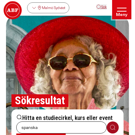
Sök
Malmö Sydväst
Meny
Sökresultat
Hitta en studiecirkel, kurs eller event
Sök