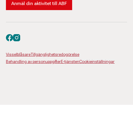
Anmäl din aktivitet till ABF
Besök oss på facebook
Besök oss på instagram
Visselblåsare
Tillgänglighetsredogörelse
Behandling av personuppgifter
E-tjänsten
Cookieinställningar