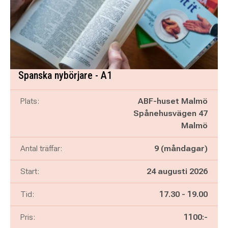
Spanska nybörjare - A1
Plats:
ABF-huset Malmö
Spånehusvägen 47
Malmö
Antal träffar:
9 (måndagar)
Start:
24 augusti 2026
Pågår mellan
och
Tid:
17.30
-
19.00
Pris:
1100:-