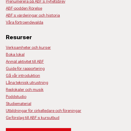
Prenumerera på ABF:s nyhetsbrev
ABF-podden Rörelse
ABF:s värderingar och historia
Våra förtroendevalda
Resurser
Verksamheter och kurser
Boka lokal
Anmäl aktivitet till ABF
Guide för rapportering
Gå vår introduktion
Låna teknisk utrustning
Replokaler och musik
Poddstudio
Studiematerial
Utbildningar för cirkelledare och föreningar
Ge förslag till ABF:s kursutbud