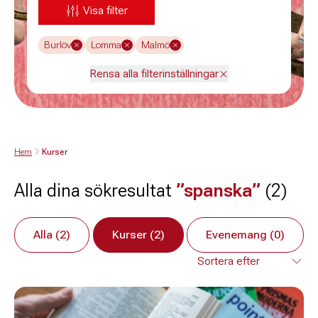
Visa filter
Burlöv
Lomma
Malmö
Rensa alla filterinställningar
Hem
Kurser
Alla dina sökresultat
”spanska”
(2)
Alla (2)
Kurser (2)
Evenemang (0)