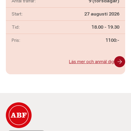
Antal träffar:
9 (torsdagar)
Start:
27 augusti 2026
Pågår mellan
och
Tid:
18.00
-
19.30
Pris:
1100:-
Läs mer och anmäl dig