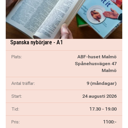
Spanska nybörjare - A1
Plats:
ABF-huset Malmö
Spånehusvägen 47
Malmö
Antal träffar:
9 (måndagar)
Start:
24 augusti 2026
Pågår mellan
och
Tid:
17.30
-
19.00
Pris:
1100:-