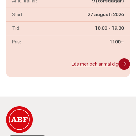
Antal träffar:
9 (torsdagar)
Start:
27 augusti 2026
Pågår mellan
och
Tid:
18.00
-
19.30
Pris:
1100:-
Läs mer och anmäl dig