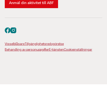
Anmäl din aktivitet till ABF
Besök oss på facebook
Besök oss på instagram
Visselblåsare
Tillgänglighetsredogörelse
Behandling av personuppgifter
E-tjänsten
Cookieinställningar