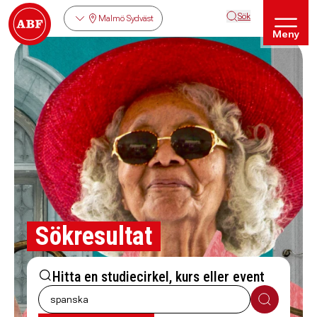
Sök
Malmö Sydväst
Meny
Sökresultat
Hitta en studiecirkel, kurs eller event
Sök