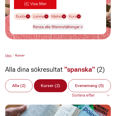
Visa filter
Burlöv
Lomma
Malmö
Kurs
Rensa alla filterinställningar
Hem
Kurser
Alla dina sökresultat
”spanska”
(2)
Alla (2)
Kurser (2)
Evenemang (0)