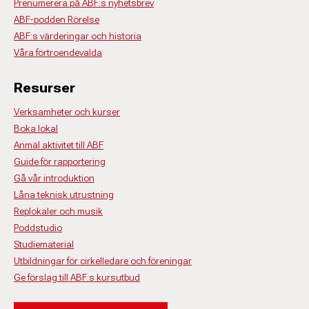
Prenumerera på ABF:s nyhetsbrev
ABF-podden Rörelse
ABF:s värderingar och historia
Våra förtroendevalda
Resurser
Verksamheter och kurser
Boka lokal
Anmäl aktivitet till ABF
Guide för rapportering
Gå vår introduktion
Låna teknisk utrustning
Replokaler och musik
Poddstudio
Studiematerial
Utbildningar för cirkelledare och föreningar
Ge förslag till ABF:s kursutbud