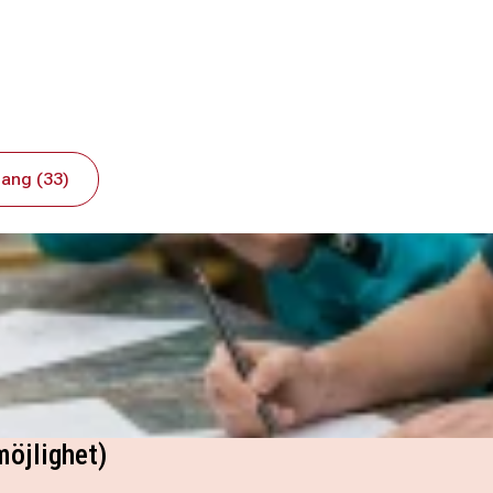
ang (33)
möjlighet)