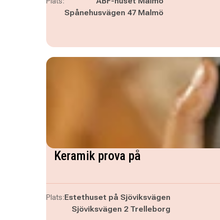
Plats:
ABF-huset Malmö
Spånehusvägen 47 Malmö
Keramik prova på
Plats:
Estethuset på Sjöviksvägen
Sjöviksvägen 2 Trelleborg