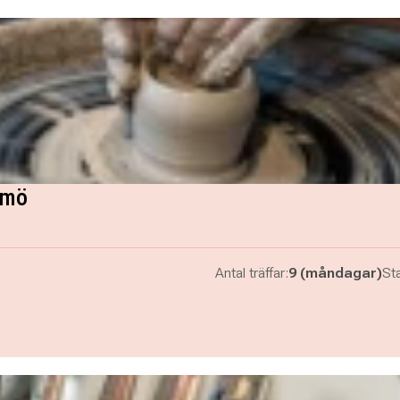
lmö
Antal träffar:
9 (måndagar)
Sta