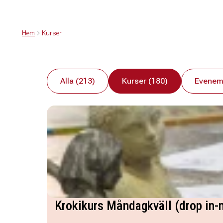
Hem
Kurser
Alla (213)
Kurser (180)
Evenem
Krokikurs Måndagkväll (drop in-