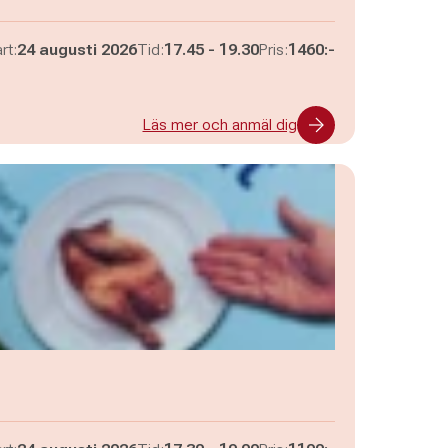
Pågår mellan
och
rt:
24 augusti 2026
Tid:
17.45
-
19.30
Pris:
1460:-
Läs mer och anmäl dig