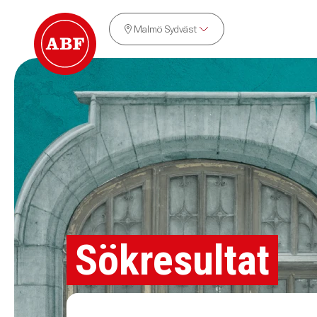
Malmö Sydväst
Sökresultat