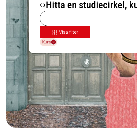
Hitta en studiecirkel, k
Visa filter
Kurs