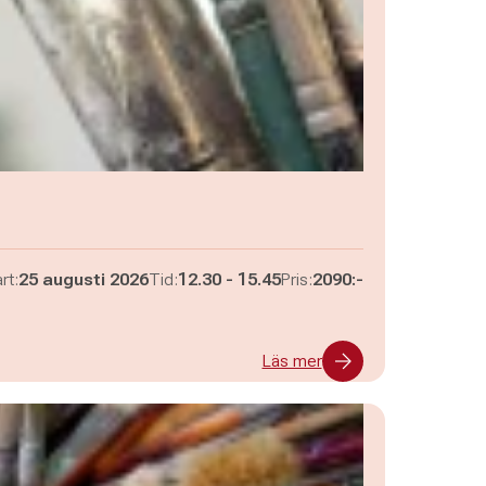
Pågår mellan
och
rt:
25 augusti 2026
Tid:
12.30
-
15.45
Pris:
2090:-
Läs mer