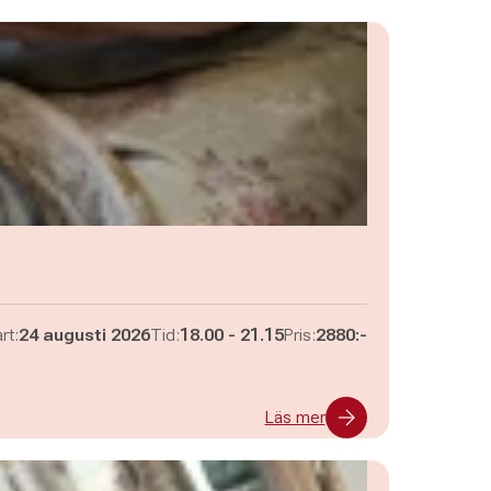
Pågår mellan
och
rt:
24 augusti 2026
Tid:
18.00
-
21.15
Pris:
2880:-
Läs mer