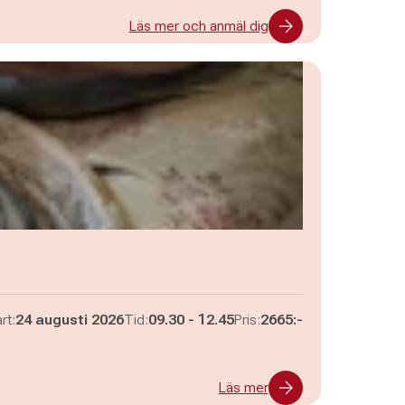
Läs mer och anmäl dig
Pågår mellan
och
rt:
24 augusti 2026
Tid:
09.30
-
12.45
Pris:
2665:-
Läs mer