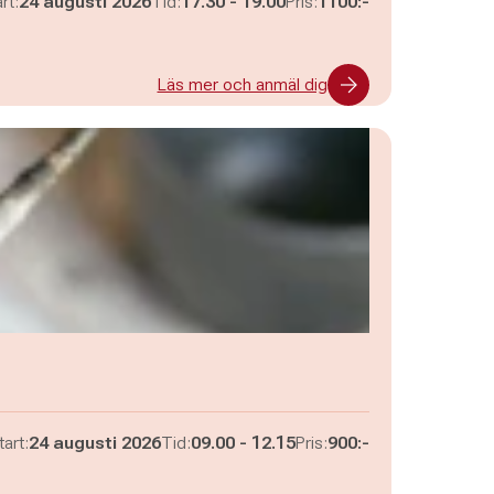
Pågår mellan
och
rt:
24 augusti 2026
Tid:
17.30
-
19.00
Pris:
1100:-
Läs mer och anmäl dig
Pågår mellan
och
tart:
24 augusti 2026
Tid:
09.00
-
12.15
Pris:
900:-