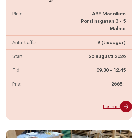
Plats:
ABF Mosaiken
Porslinsgatan 3 - 5
Malmö
Antal träffar:
9 (tisdagar)
Start:
25 augusti 2026
Pågår mellan
och
Tid:
09.30
-
12.45
Pris:
2665:-
Läs mer