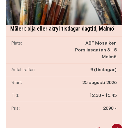
Måleri: olja eller akryl tisdagar dagtid, Malmö
Plats:
ABF Mosaiken
Porslinsgatan 3 - 5
Malmö
Antal träffar:
9 (tisdagar)
Start:
25 augusti 2026
Pågår mellan
och
Tid:
12.30
-
15.45
Pris:
2090:-