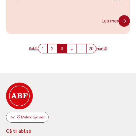
Läs mer
1
2
3
4
...
20
Bakåt
Framåt
Malmö Sydväst
Gå till abf.se