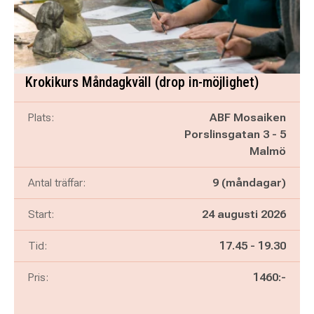
Krokikurs Måndagkväll (drop in-möjlighet)
Plats:
ABF Mosaiken
Porslinsgatan 3 - 5
Malmö
Antal träffar:
9 (måndagar)
Start:
24 augusti 2026
Pågår mellan
och
Tid:
17.45
-
19.30
Pris:
1460:-