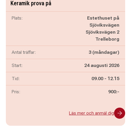
Keramik prova på
Plats:
Estethuset på
Sjöviksvägen
Sjöviksvägen 2
Trelleborg
Antal träffar:
3 (måndagar)
Start:
24 augusti 2026
Pågår mellan
och
Tid:
09.00
-
12.15
Pris:
900:-
Läs mer och anmäl dig