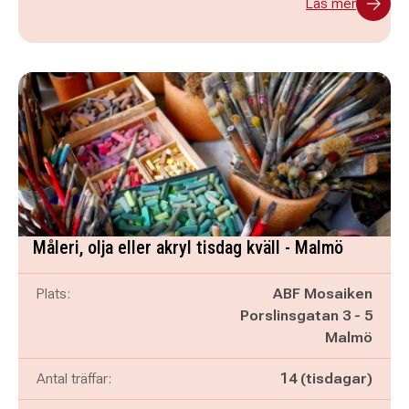
Läs mer
Måleri, olja eller akryl tisdag kväll - Malmö
Plats:
ABF Mosaiken
Porslinsgatan 3 - 5
Malmö
Antal träffar:
14 (tisdagar)