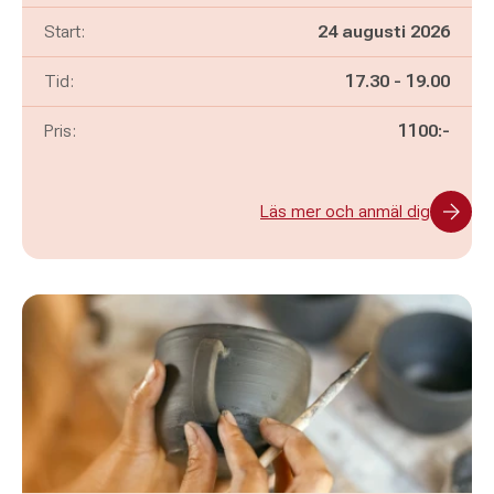
Start:
24 augusti 2026
Pågår mellan
och
Tid:
17.30
-
19.00
Pris:
1100:-
Läs mer och anmäl dig