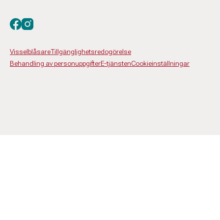
Besök oss på facebook
Besök oss på instagram
Visselblåsare
Tillgänglighetsredogörelse
Behandling av personuppgifter
E-tjänsten
Cookieinställningar