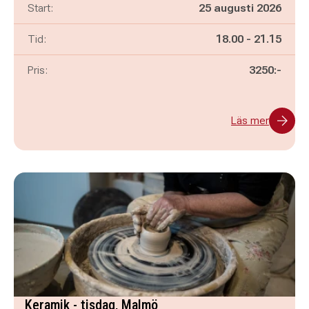
Start:
25 augusti 2026
Pågår mellan
och
Tid:
18.00
-
21.15
Pris:
3250:-
Läs mer
Keramik - tisdag, Malmö