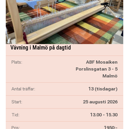
Vävning i Malmö på dagtid
Plats:
ABF Mosaiken
Porslinsgatan 3 - 5
Malmö
Antal träffar:
13 (tisdagar)
Start:
25 augusti 2026
Pågår mellan
och
Tid:
13.00
-
15.30
Pris:
1950:-