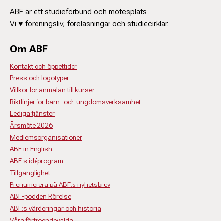
ABF är ett studieförbund och mötesplats.
Vi ♥ föreningsliv, föreläsningar och studiecirklar.
Om ABF
Kontakt och öppettider
Press och logotyper
Villkor för anmälan till kurser
Riktlinjer för barn- och ungdomsverksamhet
Lediga tjänster
Årsmöte 2026
Medlemsorganisationer
ABF in English
ABF:s idéprogram
Tillgänglighet
Prenumerera på ABF:s nyhetsbrev
ABF-podden Rörelse
ABF:s värderingar och historia
Våra förtroendevalda