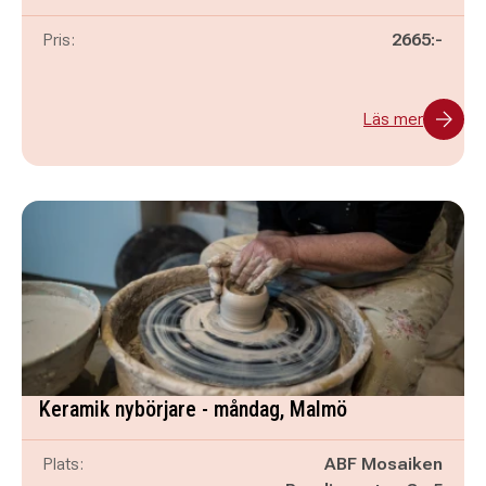
Pris:
2665:-
Läs mer
Keramik nybörjare - måndag, Malmö
Plats:
ABF Mosaiken