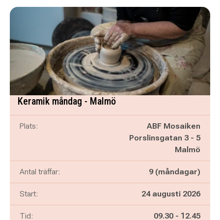
Keramik måndag - Malmö
Plats:
ABF Mosaiken
Porslinsgatan 3 - 5
Malmö
Antal träffar:
9 (måndagar)
Start:
24 augusti 2026
Pågår mellan
och
Tid:
09.30
-
12.45