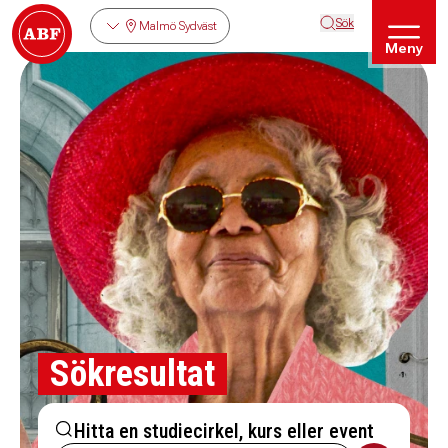
Sök
Malmö Sydväst
Meny
Sökresultat
Hitta en studiecirkel, kurs eller event