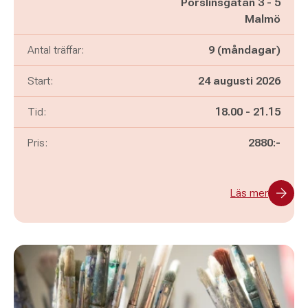
Porslinsgatan 3 - 5
Malmö
Antal träffar:
9 (måndagar)
Start:
24 augusti 2026
Pågår mellan
och
Tid:
18.00
-
21.15
Pris:
2880:-
Läs mer