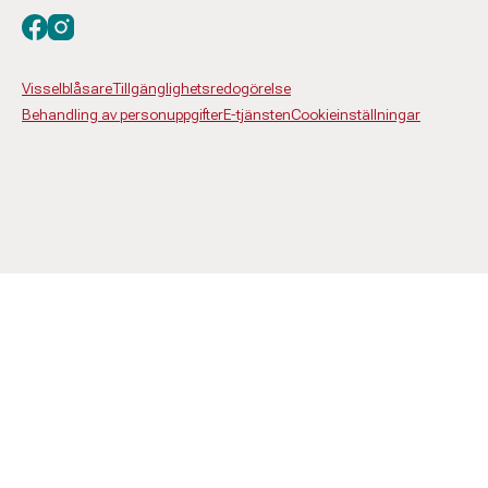
Besök oss på facebook
Besök oss på instagram
Visselblåsare
Tillgänglighetsredogörelse
Behandling av personuppgifter
E-tjänsten
Cookieinställningar