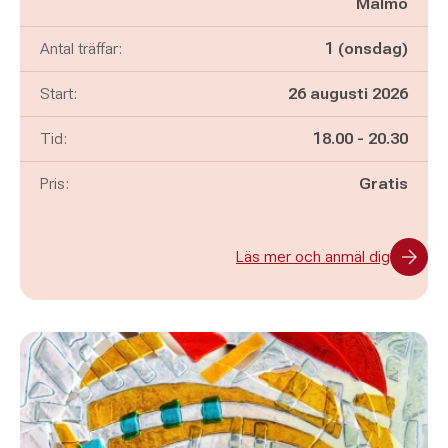
Malmö
Antal träffar:
1 (onsdag)
Start:
26 augusti 2026
Pågår mellan
och
Tid:
18.00
-
20.30
Pris:
Gratis
Läs mer och anmäl dig