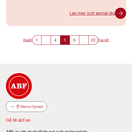
Läs mer och anmäl dig
1
...
4
5
6
...
20
Bakåt
Framåt
Malmö Sydväst
Gå till abf.se
ABF är ett studieförbund och mötesplats.