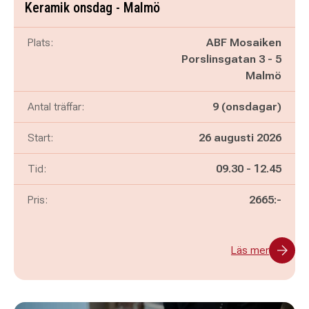
Keramik onsdag - Malmö
Plats:
ABF Mosaiken
Porslinsgatan 3 - 5
Malmö
Antal träffar:
9 (onsdagar)
Start:
26 augusti 2026
Pågår mellan
och
Tid:
09.30
-
12.45
Pris:
2665:-
Läs mer