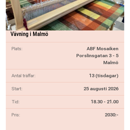
Vävning i Malmö
Plats:
ABF Mosaiken
Porslinsgatan 3 - 5
Malmö
Antal träffar:
13 (tisdagar)
Start:
25 augusti 2026
Pågår mellan
och
Tid:
18.30
-
21.00
Pris:
2030:-