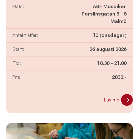
Plats:
ABF Mosaiken
Porslinsgatan 3 - 5
Malmö
Antal träffar:
13 (onsdagar)
Start:
26 augusti 2026
Pågår mellan
och
Tid:
18.30
-
21.00
Pris:
2030:-
Läs mer