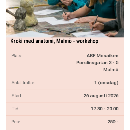
Kroki med anatomi, Malmö - workshop
Plats:
ABF Mosaiken
Porslinsgatan 3 - 5
Malmö
Antal träffar:
1 (onsdag)
Start:
26 augusti 2026
Pågår mellan
och
Tid:
17.30
-
20.00
Pris:
250:-