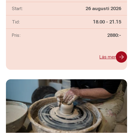
Start:
26 augusti 2026
Pågår mellan
och
Tid:
18.00
-
21.15
Pris:
2880:-
Läs mer