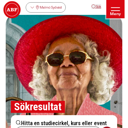
Sök
Malmö Sydväst
Meny
Sökresultat
Hitta en studiecirkel, kurs eller event