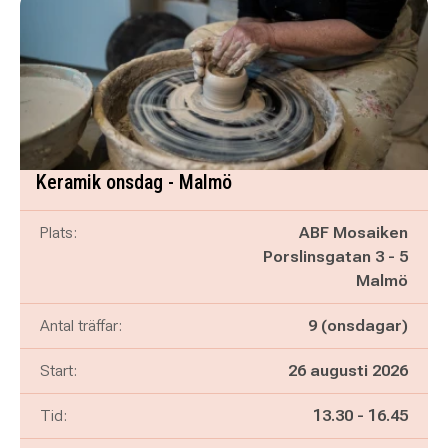
Keramik onsdag - Malmö
Plats:
ABF Mosaiken
Porslinsgatan 3 - 5
Malmö
Antal träffar:
9 (onsdagar)
Start:
26 augusti 2026
Pågår mellan
och
Tid:
13.30
-
16.45