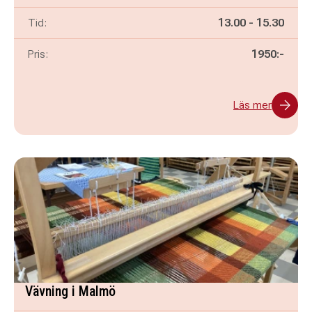
Pågår mellan
och
Tid:
13.00
-
15.30
Pris:
1950:-
Läs mer
Vävning i Malmö