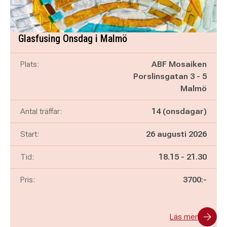
Glasfusing Onsdag i Malmö
Plats:
ABF Mosaiken
Porslinsgatan 3 - 5
Malmö
Antal träffar:
14 (onsdagar)
Start:
26 augusti 2026
Pågår mellan
och
Tid:
18.15
-
21.30
Pris:
3700:-
Läs mer