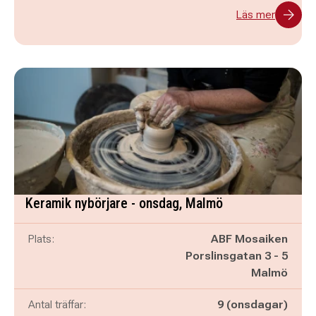
Läs mer
Keramik nybörjare - onsdag, Malmö
Plats:
ABF Mosaiken
Porslinsgatan 3 - 5
Malmö
Antal träffar:
9 (onsdagar)