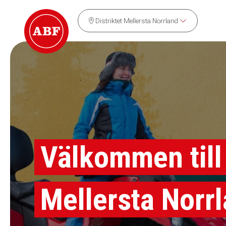
Distriktet Mellersta Norrland
Välkommen till
Mellersta Norr