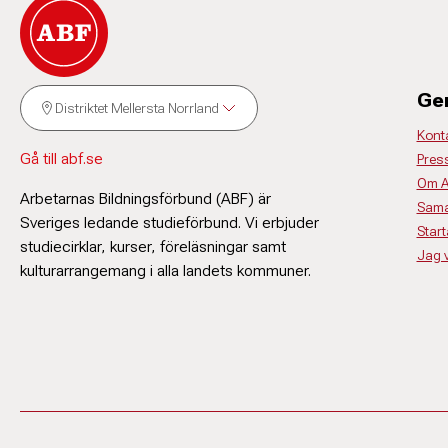
Ge
Distriktet Mellersta Norrland
Kont
Gå till abf.se
Pres
Om 
Arbetarnas Bildningsförbund (ABF) är
Sama
Sveriges ledande studieförbund. Vi erbjuder
Start
studiecirklar, kurser, föreläsningar samt
Jag vi
kulturarrangemang i alla landets kommuner.