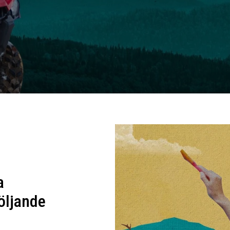
a
följande