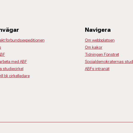
nvägar
Navigera
akt förbundsexpeditionen
Om webbplatsen
s
Om kakor
ABF
Tidningen Fönstret
rbeta med ABF
Socialdemokraternas studi
a studiecirkel
ABFs intranät
ll bli cirkelledare