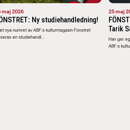
 maj 2026
25 maj 2
ÖNSTRET: Ny studiehandledning!
FÖNSTR
Tarik S
det nya numret av ABF:s kulturmagasin Fönstret
nseras en studiehandl…
Han ger ege
ABF:s kult