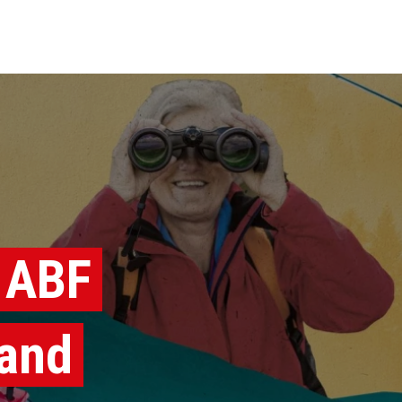
 ABF
land