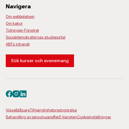
Navigera
Om webbplatsen
Om kakor
Tidningen Fönstret
Socialdemokraternas studieportal
ABFs intranät
Sök kurser och evenemang
Besök oss på facebook
Besök oss på instagram
Besök oss på linkedin
Visselblåsare
Tillgänglighetsredogörelse
Behandling av personuppgifter
E-tjänsten
Cookieinställningar