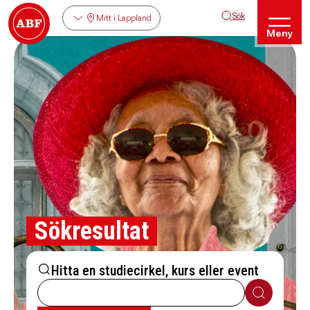
Sök
Mitt i Lappland
Meny
Sökresultat
Hitta en studiecirkel, kurs eller event
Sök