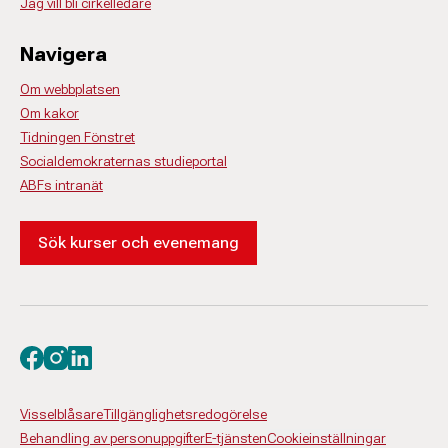
Jag vill bli cirkelledare
Navigera
Om webbplatsen
Om kakor
Tidningen Fönstret
Socialdemokraternas studieportal
ABFs intranät
Sök kurser och evenemang
Besök oss på facebook
Besök oss på instagram
Besök oss på linkedin
Visselblåsare
Tillgänglighetsredogörelse
Behandling av personuppgifter
E-tjänsten
Cookieinställningar