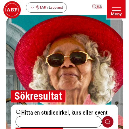
Sök
Mitt i Lappland
Meny
Sökresultat
Hitta en studiecirkel, kurs eller event
Sök