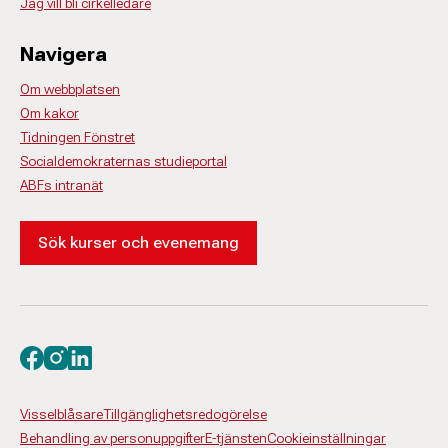
Jag vill bli cirkelledare
Navigera
Om webbplatsen
Om kakor
Tidningen Fönstret
Socialdemokraternas studieportal
ABFs intranät
Sök kurser och evenemang
Besök oss på facebook
Besök oss på instagram
Besök oss på linkedin
Visselblåsare
Tillgänglighetsredogörelse
Behandling av personuppgifter
E-tjänsten
Cookieinställningar