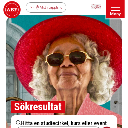
Sök
Mitt i Lappland
Meny
Sökresultat
Hitta en studiecirkel, kurs eller event