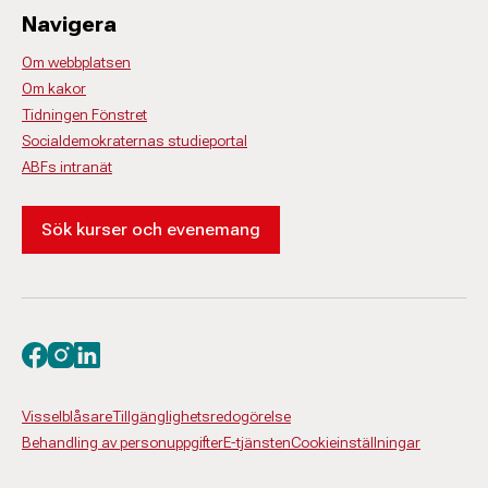
Navigera
Om webbplatsen
Om kakor
Tidningen Fönstret
Socialdemokraternas studieportal
ABFs intranät
Sök kurser och evenemang
Besök oss på facebook
Besök oss på instagram
Besök oss på linkedin
Visselblåsare
Tillgänglighetsredogörelse
Behandling av personuppgifter
E-tjänsten
Cookieinställningar