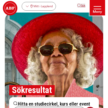
Sök
Mitt i Lappland
Meny
Sökresultat
Hitta en studiecirkel, kurs eller event