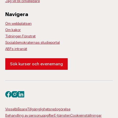
Jag vill bli cirkelledare
Navigera
Om webbplatsen
Om kakor
Tidningen Fönstret
Socialdemokraternas studieportal
ABFs intranät
Sök kurser och evenemang
Besök oss på facebook
Besök oss på instagram
Besök oss på linkedin
Visselblåsare
Tillgänglighetsredogörelse
Behandling av personuppgifter
E-tjänsten
Cookieinställningar