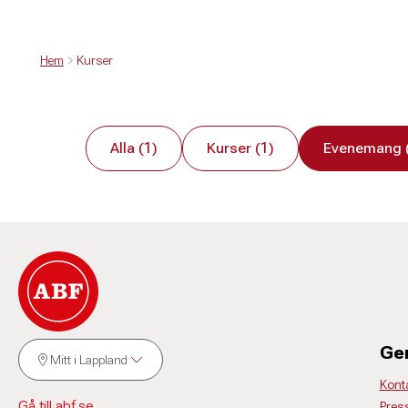
Hem
Kurser
Alla (1)
Kurser (1)
Evenemang 
Ge
Mitt i Lappland
Kont
Gå till abf.se
Pres