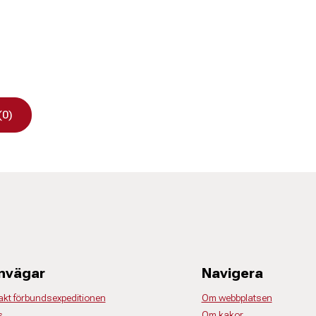
(0)
nvägar
Navigera
akt förbundsexpeditionen
Om webbplatsen
s
Om kakor