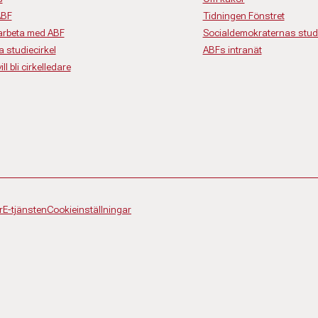
ABF
Tidningen Fönstret
rbeta med ABF
Socialdemokraternas studi
a studiecirkel
ABFs intranät
ll bli cirkelledare
r
E-tjänsten
Cookieinställningar