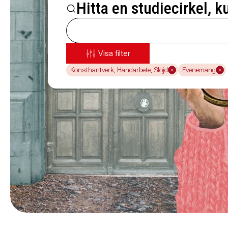
Hitta en studiecirkel, k
Visa filter
Konsthantverk, Handarbete, Slöjd
Evenemang