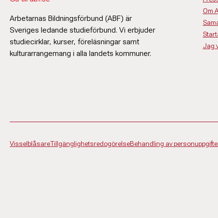
Om 
Arbetarnas Bildningsförbund (ABF) är
Sama
Sveriges ledande studieförbund. Vi erbjuder
Start
studiecirklar, kurser, föreläsningar samt
Jag vi
kulturarrangemang i alla landets kommuner.
Visselblåsare
Tillgänglighetsredogörelse
Behandling av personuppgifte