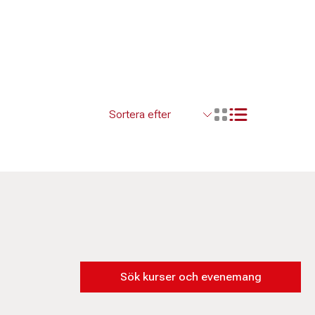
Visa resultaten so
Visa resultaten i ett r
Sök kurser och evenemang