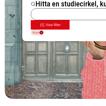
Hitta en studiecirkel, k
Visa filter
Kurs