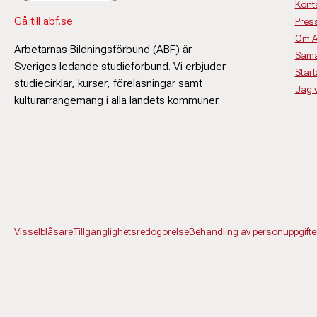
Kont
Gå till abf.se
Pres
Om 
Arbetarnas Bildningsförbund (ABF) är
Sama
Sveriges ledande studieförbund. Vi erbjuder
Start
studiecirklar, kurser, föreläsningar samt
Jag vi
kulturarrangemang i alla landets kommuner.
Visselblåsare
Tillgänglighetsredogörelse
Behandling av personuppgifte