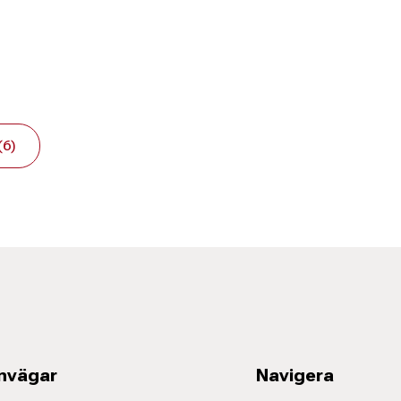
(6)
nvägar
Navigera