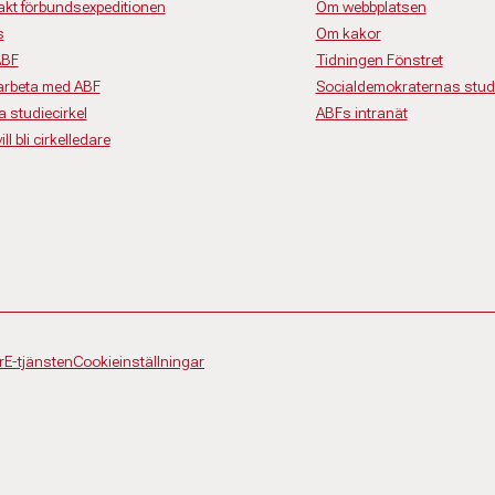
akt förbundsexpeditionen
Om webbplatsen
s
Om kakor
ABF
Tidningen Fönstret
rbeta med ABF
Socialdemokraternas studi
a studiecirkel
ABFs intranät
ll bli cirkelledare
r
E-tjänsten
Cookieinställningar