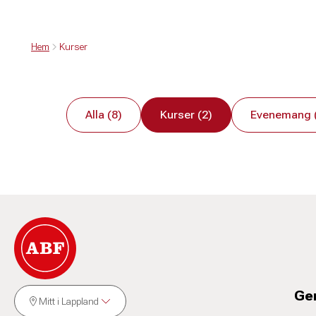
Hem
Kurser
Alla (8)
Kurser (2)
Evenemang 
Ge
Mitt i Lappland