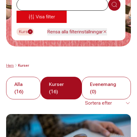
Sök
Visa filter
Rensa alla filterinställningar
Kurs
Hem
Kurser
Alla
Kurser
Evenemang
(16)
(16)
(0)