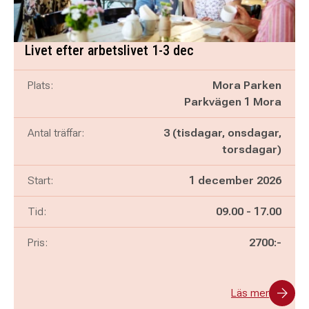
Livet efter arbetslivet 1-3 dec
Plats:
Mora Parken
Parkvägen 1 Mora
Antal träffar:
3 (tisdagar, onsdagar,
torsdagar)
Start:
1 december 2026
Pågår mellan
och
Tid:
09.00
-
17.00
Pris:
2700:-
Läs mer