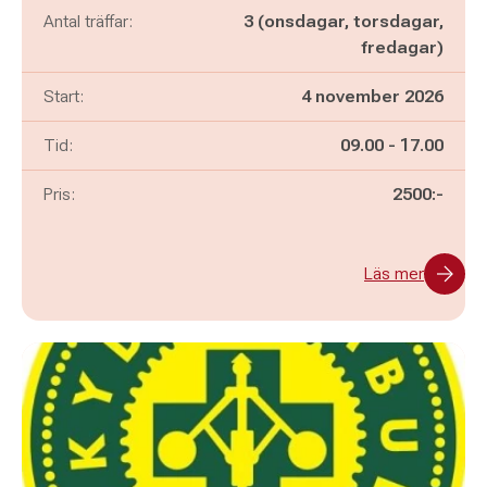
Antal träffar:
3 (onsdagar, torsdagar,
fredagar)
Start:
4 november 2026
Pågår mellan
och
Tid:
09.00
-
17.00
Pris:
2500:-
Läs mer