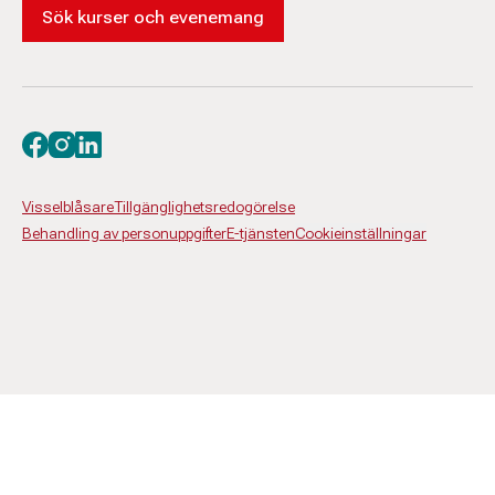
Sök kurser och evenemang
Besök oss på facebook
Besök oss på instagram
Besök oss på linkedin
Visselblåsare
Tillgänglighetsredogörelse
Behandling av personuppgifter
E-tjänsten
Cookieinställningar