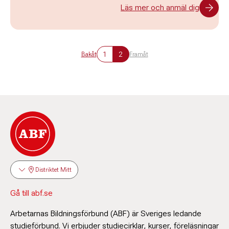
Läs mer och anmäl dig
1
2
Bakåt
Framåt
Distriktet Mitt
Gå till abf.se
Arbetarnas Bildningsförbund (ABF) är Sveriges ledande
studieförbund. Vi erbjuder studiecirklar, kurser, föreläsningar