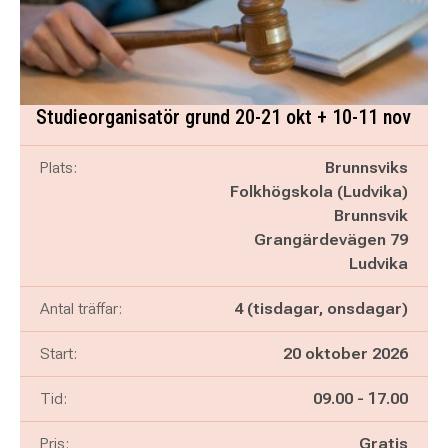
Studieorganisatör grund 20-21 okt + 10-11 nov
Plats:
Brunnsviks
Folkhögskola (Ludvika)
Brunnsvik
Grangärdevägen 79
Ludvika
Antal träffar:
4 (tisdagar, onsdagar)
Start:
20 oktober 2026
Pågår mellan
och
Tid:
09.00
-
17.00
Pris:
Gratis