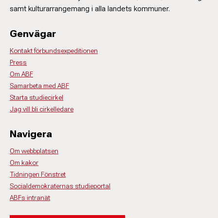
samt kulturarrangemang i alla landets kommuner.
Genvägar
Kontakt förbundsexpeditionen
Press
Om ABF
Samarbeta med ABF
Starta studiecirkel
Jag vill bli cirkelledare
Navigera
Om webbplatsen
Om kakor
Tidningen Fönstret
Socialdemokraternas studieportal
ABFs intranät