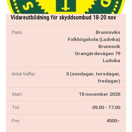
Vidareutbildning för skyddsombud 18-20 nov
Plats:
Brunnsviks
Folkhögskola (Ludvika)
Brunnsvik
Grangärdevägen 79
Ludvika
Antal träffar:
3 (onsdagar, torsdagar,
fredagar)
Start:
18 november 2026
Pågår mellan
och
Tid:
09.00
-
17.00
Pris:
4500:-