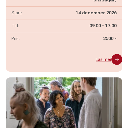
Start:
14 december 2026
Pågår mellan
och
Tid:
09.00
-
17.00
Pris:
2500:-
Läs mer