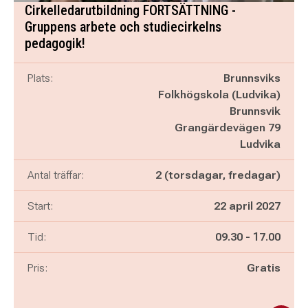
Cirkelledarutbildning FORTSÄTTNING -
Gruppens arbete och studiecirkelns
pedagogik!
Plats:
Brunnsviks
Folkhögskola (Ludvika)
Brunnsvik
Grangärdevägen 79
Ludvika
Antal träffar:
2 (torsdagar, fredagar)
Start:
22 april 2027
Pågår mellan
och
Tid:
09.30
-
17.00
Pris:
Gratis