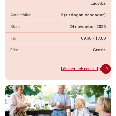
Ludvika
Antal träffar:
2 (tisdagar, onsdagar)
Start:
24 november 2026
Pågår mellan
och
Tid:
09.30
-
17.00
Pris:
Gratis
Läs mer och anmäl dig