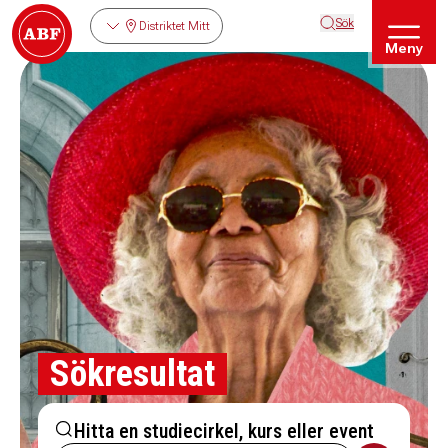
Sök
Distriktet Mitt
Meny
Sökresultat
Hitta en studiecirkel, kurs eller event