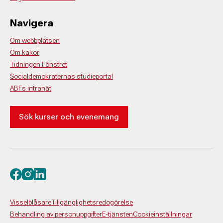
Navigera
Om webbplatsen
Om kakor
Tidningen Fönstret
Socialdemokraternas studieportal
ABFs intranät
Sök kurser och evenemang
Besök oss på facebook
Besök oss på instagram
Besök oss på linkedin
Visselblåsare
Tillgänglighetsredogörelse
Behandling av personuppgifter
E-tjänsten
Cookieinställningar