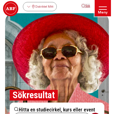
Sök
Distriktet Mitt
Meny
Sökresultat
Hitta en studiecirkel, kurs eller event