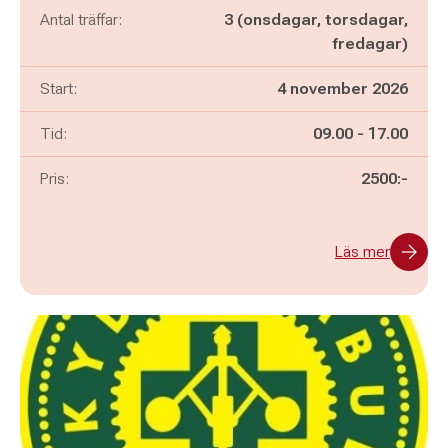
Antal träffar:
3 (onsdagar, torsdagar,
fredagar)
Start:
4 november 2026
Pågår mellan
och
Tid:
09.00
-
17.00
Pris:
2500:-
Läs mer