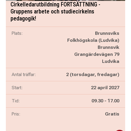
Cirkelledarutbildning FORTSÄTTNING -
Gruppens arbete och studiecirkelns
pedagogik!
Plats:
Brunnsviks
Folkhögskola (Ludvika)
Brunnsvik
Grangärdevägen 79
Ludvika
Antal träffar:
2 (torsdagar, fredagar)
Start:
22 april 2027
Pågår mellan
och
Tid:
09.30
-
17.00
Pris:
Gratis