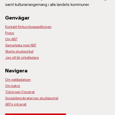
samt kulturarrangemang i alla landets kommuner.
Genvägar
Kontakt förbundsexpeditionen
Press
Om ABF
Samarbeta med ABF
Starta studiecirkel
Jag vill bli cirkelledare
Navigera
Om webbplatsen
Om kakor
Tidningen Fönstret
Socialdemokraternas studieportal
ABFs intranät