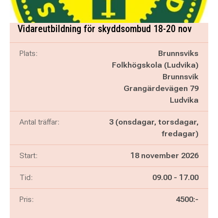
Vidareutbildning för skyddsombud 18-20 nov
Plats:
Brunnsviks
Folkhögskola (Ludvika)
Brunnsvik
Grangärdevägen 79
Ludvika
Antal träffar:
3 (onsdagar, torsdagar,
fredagar)
Start:
18 november 2026
Pågår mellan
och
Tid:
09.00
-
17.00
Pris:
4500:-