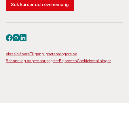
Sök kurser och evenemang
Besök oss på facebook
Besök oss på instagram
Besök oss på linkedin
Visselblåsare
Tillgänglighetsredogörelse
Behandling av personuppgifter
E-tjänsten
Cookieinställningar