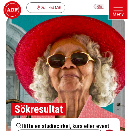
Sök
Distriktet Mitt
Meny
Sökresultat
Hitta en studiecirkel, kurs eller event