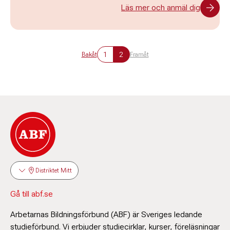
Läs mer och anmäl dig
1
2
Bakåt
Framåt
Distriktet Mitt
Gå till abf.se
Arbetarnas Bildningsförbund (ABF) är Sveriges ledande
studieförbund. Vi erbjuder studiecirklar, kurser, föreläsningar