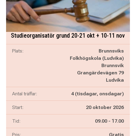
Studieorganisatör grund 20-21 okt + 10-11 nov
Plats:
Brunnsviks
Folkhögskola (Ludvika)
Brunnsvik
Grangärdevägen 79
Ludvika
Antal träffar:
4 (tisdagar, onsdagar)
Start:
20 oktober 2026
Pågår mellan
och
Tid:
09.00
-
17.00
Pris:
Gratis