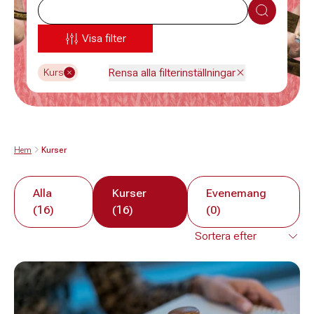
Sök
Visa filter
Rensa alla filterinställningar
Kurs
Hem
Kurser
Alla
Kurser
Evenemang
(16)
(16)
(0)