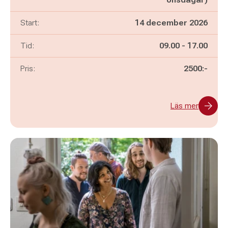
Start:
14 december 2026
Pågår mellan
och
Tid:
09.00
-
17.00
Pris:
2500:-
Läs mer