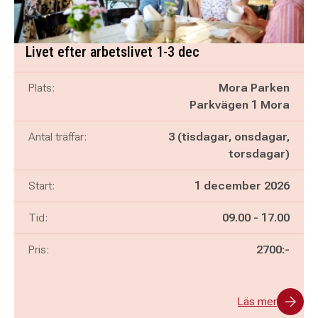
Livet efter arbetslivet 1-3 dec
Plats:
Mora Parken
Parkvägen 1 Mora
Antal träffar:
3 (tisdagar, onsdagar,
torsdagar)
Start:
1 december 2026
Pågår mellan
och
Tid:
09.00
-
17.00
Pris:
2700:-
Läs mer