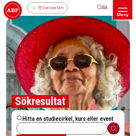
Sök
Distriktet Mitt
Meny
Sökresultat
Hitta en studiecirkel, kurs eller event
Sök