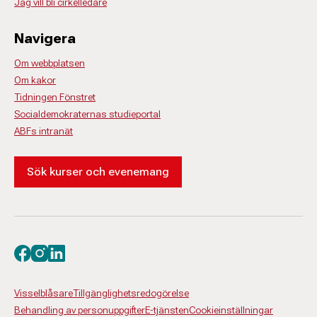
Jag vill bli cirkelledare
Navigera
Om webbplatsen
Om kakor
Tidningen Fönstret
Socialdemokraternas studieportal
ABFs intranät
Sök kurser och evenemang
Besök oss på facebook
Besök oss på instagram
Besök oss på linkedin
Visselblåsare
Tillgänglighetsredogörelse
Behandling av personuppgifter
E-tjänsten
Cookieinställningar