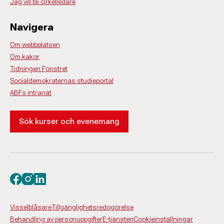
Jag vill bli cirkelledare
Navigera
Om webbplatsen
Om kakor
Tidningen Fönstret
Socialdemokraternas studieportal
ABFs intranät
Sök kurser och evenemang
Besök oss på facebook
Besök oss på instagram
Besök oss på linkedin
Visselblåsare
Tillgänglighetsredogörelse
Behandling av personuppgifter
E-tjänsten
Cookieinställningar