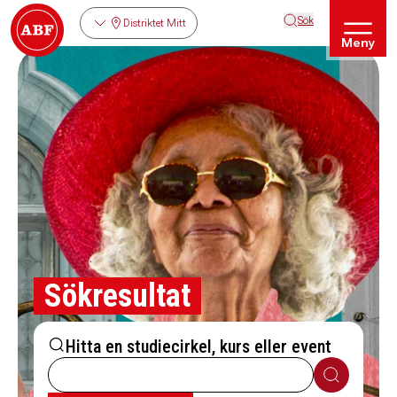
Sök
Distriktet Mitt
Meny
Sökresultat
Hitta en studiecirkel, kurs eller event
Sök