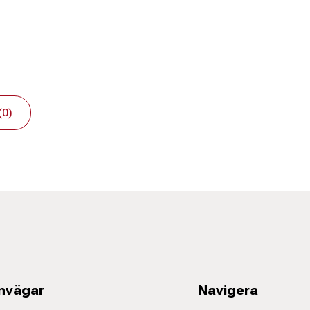
(0)
nvägar
Navigera