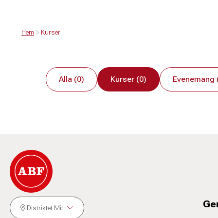
Hem
Kurser
Alla (0)
Kurser (0)
Evenemang 
Ge
Distriktet Mitt