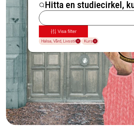
Hitta en studiecirkel, k
Visa filter
Hälsa, Vård, Livsstil
Kurs