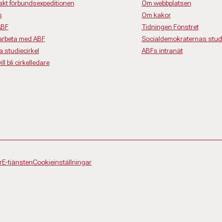
akt förbundsexpeditionen
Om webbplatsen
s
Om kakor
ABF
Tidningen Fönstret
rbeta med ABF
Socialdemokraternas studi
a studiecirkel
ABFs intranät
ll bli cirkelledare
r
E-tjänsten
Cookieinställningar