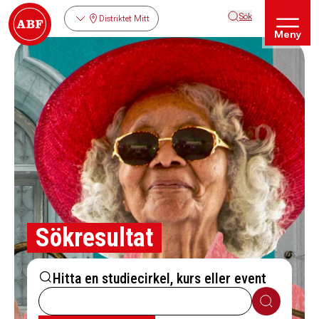
Sök
Distriktet Mitt
Meny
Sökresultat
Hitta en studiecirkel, kurs eller event
Sök