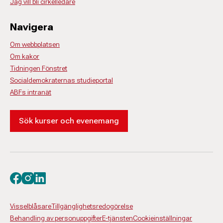
Jag vill bli cirkelledare
Navigera
Om webbplatsen
Om kakor
Tidningen Fönstret
Socialdemokraternas studieportal
ABFs intranät
Sök kurser och evenemang
Besök oss på facebook
Besök oss på instagram
Besök oss på linkedin
Visselblåsare
Tillgänglighetsredogörelse
Behandling av personuppgifter
E-tjänsten
Cookieinställningar